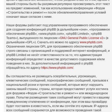
вашей стороны было бы разумным регулярно просматривать этот текст
на предмет изменений, так как использование конференции «Форум
«Строительство и ремонт»» после обновления/исправления условий
означает ваше согласие с ними.
Наши форумы работают под управлением программного обеспечения
для создания конференций phpBB (в дальнейшем «они», «программное
обеспечение phpBB», «www.phpbb.com», «phpBB Limited», «phpBB
Teams»), выпущенного по лицензии «
GNU General Public License v2
» (в
дальнейшем «GPL»). Скачать его можно по адресу
www.phpbb.com
.
Ограничения лицензии GPL для программного обеспечения phpBB
строго связаны с организацией и поддержкой интернет-конференций, и
phpBB Limited не несёт ответственности за то, что администрация
конференций определяет в качестве допустимого содержания и/или
поведения в них. За дополнительной информацией о phpBB
обращайтесь по адресу
https://www.phpbb.com/
.
Вы соглашаетесь не размещать оскорбительных, угрожающих,
клеветнических сообщений, порнографических сообщений, призывов к
национальной розни и прочих сообщений, которые могут нарушить
законы вашей страны, страны, которая предоставляет услуги хостинга
для форумов «Форум «Строительство и ремонт»» или международное
право. Попытки размещения таких сообщений могут привести к вашему
немедленному отключению от конференции, при этом ваш провайдер
будет поставлен в известность, если мы сочтём это нужным. IP-адреса
всех сообщений сохраняются для возможности проведения такой