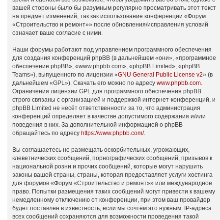
вашей стороны было бы разумным регулярно просматривать этот текст
на предмет изменений, так как использование конференции «Форум
«Строительство и ремонт»» после обновления/исправления условий
означает ваше согласие с ними.
Наши форумы работают под управлением программного обеспечения
для создания конференций phpBB (в дальнейшем «они», «программное
обеспечение phpBB», «www.phpbb.com», «phpBB Limited», «phpBB
Teams»), выпущенного по лицензии «
GNU General Public License v2
» (в
дальнейшем «GPL»). Скачать его можно по адресу
www.phpbb.com
.
Ограничения лицензии GPL для программного обеспечения phpBB
строго связаны с организацией и поддержкой интернет-конференций, и
phpBB Limited не несёт ответственности за то, что администрация
конференций определяет в качестве допустимого содержания и/или
поведения в них. За дополнительной информацией о phpBB
обращайтесь по адресу
https://www.phpbb.com/
.
Вы соглашаетесь не размещать оскорбительных, угрожающих,
клеветнических сообщений, порнографических сообщений, призывов к
национальной розни и прочих сообщений, которые могут нарушить
законы вашей страны, страны, которая предоставляет услуги хостинга
для форумов «Форум «Строительство и ремонт»» или международное
право. Попытки размещения таких сообщений могут привести к вашему
немедленному отключению от конференции, при этом ваш провайдер
будет поставлен в известность, если мы сочтём это нужным. IP-адреса
всех сообщений сохраняются для возможности проведения такой