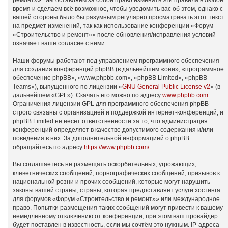
ремонт»». Мы оставляем за собой право изменять эти правила в любое
время и сделаем всё возможное, чтобы уведомить вас об этом, однако с
вашей стороны было бы разумным регулярно просматривать этот текст
на предмет изменений, так как использование конференции «Форум
«Строительство и ремонт»» после обновления/исправления условий
означает ваше согласие с ними.
Наши форумы работают под управлением программного обеспечения
для создания конференций phpBB (в дальнейшем «они», «программное
обеспечение phpBB», «www.phpbb.com», «phpBB Limited», «phpBB
Teams»), выпущенного по лицензии «
GNU General Public License v2
» (в
дальнейшем «GPL»). Скачать его можно по адресу
www.phpbb.com
.
Ограничения лицензии GPL для программного обеспечения phpBB
строго связаны с организацией и поддержкой интернет-конференций, и
phpBB Limited не несёт ответственности за то, что администрация
конференций определяет в качестве допустимого содержания и/или
поведения в них. За дополнительной информацией о phpBB
обращайтесь по адресу
https://www.phpbb.com/
.
Вы соглашаетесь не размещать оскорбительных, угрожающих,
клеветнических сообщений, порнографических сообщений, призывов к
национальной розни и прочих сообщений, которые могут нарушить
законы вашей страны, страны, которая предоставляет услуги хостинга
для форумов «Форум «Строительство и ремонт»» или международное
право. Попытки размещения таких сообщений могут привести к вашему
немедленному отключению от конференции, при этом ваш провайдер
будет поставлен в известность, если мы сочтём это нужным. IP-адреса