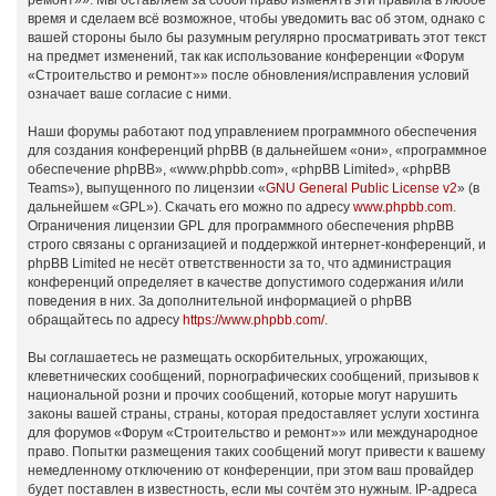
ремонт»». Мы оставляем за собой право изменять эти правила в любое
время и сделаем всё возможное, чтобы уведомить вас об этом, однако с
вашей стороны было бы разумным регулярно просматривать этот текст
на предмет изменений, так как использование конференции «Форум
«Строительство и ремонт»» после обновления/исправления условий
означает ваше согласие с ними.
Наши форумы работают под управлением программного обеспечения
для создания конференций phpBB (в дальнейшем «они», «программное
обеспечение phpBB», «www.phpbb.com», «phpBB Limited», «phpBB
Teams»), выпущенного по лицензии «
GNU General Public License v2
» (в
дальнейшем «GPL»). Скачать его можно по адресу
www.phpbb.com
.
Ограничения лицензии GPL для программного обеспечения phpBB
строго связаны с организацией и поддержкой интернет-конференций, и
phpBB Limited не несёт ответственности за то, что администрация
конференций определяет в качестве допустимого содержания и/или
поведения в них. За дополнительной информацией о phpBB
обращайтесь по адресу
https://www.phpbb.com/
.
Вы соглашаетесь не размещать оскорбительных, угрожающих,
клеветнических сообщений, порнографических сообщений, призывов к
национальной розни и прочих сообщений, которые могут нарушить
законы вашей страны, страны, которая предоставляет услуги хостинга
для форумов «Форум «Строительство и ремонт»» или международное
право. Попытки размещения таких сообщений могут привести к вашему
немедленному отключению от конференции, при этом ваш провайдер
будет поставлен в известность, если мы сочтём это нужным. IP-адреса