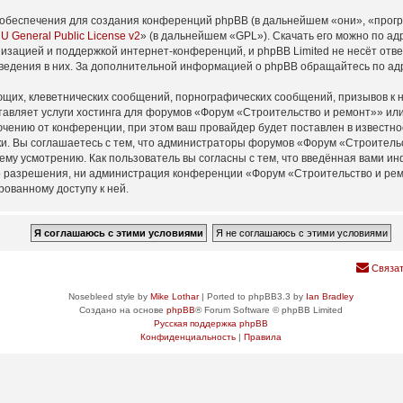
обеспечения для создания конференций phpBB (в дальнейшем «они», «прог
U General Public License v2
» (в дальнейшем «GPL»). Скачать его можно по а
изацией и поддержкой интернет-конференций, и phpBB Limited не несёт отв
оведения в них. За дополнительной информацией о phpBB обращайтесь по а
щих, клеветнических сообщений, порнографических сообщений, призывов к н
тавляет услуги хостинга для форумов «Форум «Строительство и ремонт»» и
ению от конференции, при этом ваш провайдер будет поставлен в известнос
и. Вы соглашаетесь с тем, что администраторы форумов «Форум «Строительс
ему усмотрению. Как пользователь вы согласны с тем, что введённая вами ин
 разрешения, ни администрация конференции «Форум «Строительство и ремон
рованному доступу к ней.
Связат
Nosebleed style by
Mike Lothar
| Ported to phpBB3.3 by
Ian Bradley
Создано на основе
phpBB
® Forum Software © phpBB Limited
Русская поддержка phpBB
Конфиденциальность
|
Правила