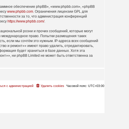
раммное обеспечение phpBB», «www.phpbb.com», «phpBB
дресу
www.phpbb.com
. Ограничения лицензии GPL для
етственности за то, что администрация конференций
дресу
https://www.phpbb.com/
.
ациональной розни и прочих сообщений, которые могут
ли международное право. Попытки размещения таких
ть, если мы сочтём это нужным. IP-адреса всех сообщений
тво и ремонт»» имеют право удалить, отредактировать,
формация будет храниться в базе данных. Хотя эта
т»», ни phpBB Limited не может быть ответственна за
ься с администрацией
Удалить cookies
Часовой пояс:
UTC+03:00