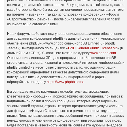
ремонт»». Мы оставляем за собой право изменять эти правила в любое
время и сделаем всё возможное, чтобы уведомить вас об этом, однако с
вашей стороны было бы разумным регулярно просматривать этот текст
на предмет изменений, так как использование конференции «Форум
«Строительство и ремонт»» после обновления/исправления условий
означает ваше согласие с ними.
Наши форумы работают под управлением программного обеспечения
для создания конференций phpBB (в дальнейшем «они», «программное
обеспечение phpBB», «www.phpbb.com», «phpBB Limited», «phpBB
Teams»), выпущенного по лицензии «
GNU General Public License v2
» (в
дальнейшем «GPL»). Скачать его можно по адресу
www.phpbb.com
.
Ограничения лицензии GPL для программного обеспечения phpBB
строго связаны с организацией и поддержкой интернет-конференций, и
phpBB Limited не несёт ответственности за то, что администрация
конференций определяет в качестве допустимого содержания и/или
поведения в них. За дополнительной информацией о phpBB
обращайтесь по адресу
https://www.phpbb.com/
.
Вы соглашаетесь не размещать оскорбительных, угрожающих,
клеветнических сообщений, порнографических сообщений, призывов к
национальной розни и прочих сообщений, которые могут нарушить
законы вашей страны, страны, которая предоставляет услуги хостинга
для форумов «Форум «Строительство и ремонт»» или международное
право. Попытки размещения таких сообщений могут привести к вашему
немедленному отключению от конференции, при этом ваш провайдер
будет поставлен в известность, если мы сочтём это нужным. IP-адреса