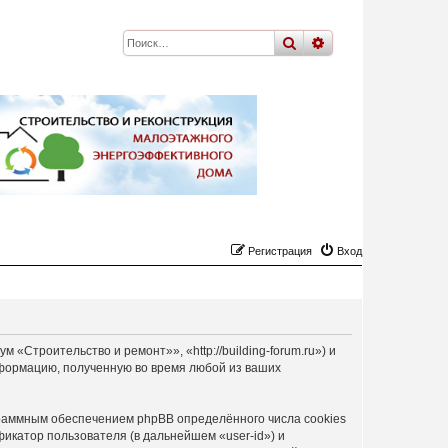
поиск
расширенный
по
Регистрация
Вход
Строительство и ремонт»», «http://building-forum.ru») и
формацию, полученную во время любой из ваших
раммным обеспечением phpBB определённого числа cookies
икатор пользователя (в дальнейшем «user-id») и