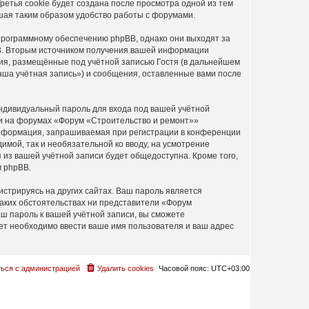
етья cookie будет создана после просмотра одной из тем
шая таким образом удобство работы с форумами.
программному обеспечению phpBB, однако они выходят за
BB. Вторым источником получения вашей информации
ия, размещённые под учётной записью Гостя (в дальнейшем
ша учётная запись») и сообщения, оставленные вами после
ндивидуальный пароль для входа под вашей учётной
си на форумах «Форум «Строительство и ремонт»»
информация, запрашиваемая при регистрации в конференции
имой, так и необязательной ко вводу, на усмотрение
из вашей учётной записи будет общедоступна. Кроме того,
м phpBB.
стрируясь на других сайтах. Ваш пароль является
каких обстоятельствах ни представители «Форум
аш пароль к вашей учётной записи, вы сможете
т необходимо ввести ваше имя пользователя и ваш адрес
ься с администрацией
Удалить cookies
Часовой пояс:
UTC+03:00