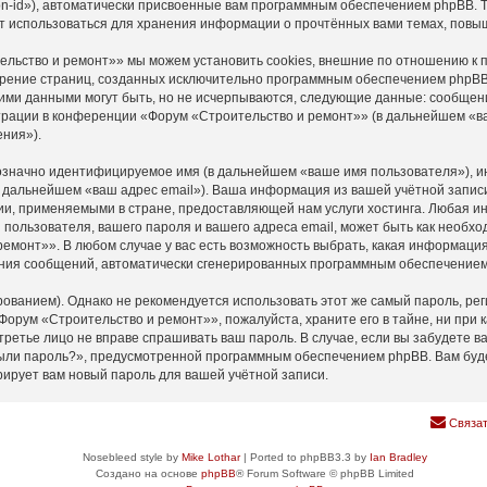
n-id»), автоматически присвоенные вам программным обеспечением phpBB. Тр
т использоваться для хранения информации о прочтённых вами темах, повы
льство и ремонт»» мы можем установить cookies, внешние по отношению к 
мотрение страниц, созданных исключительно программным обеспечением php
ими данными могут быть, но не исчерпываются, следующие данные: сообщен
рации в конференции «Форум «Строительство и ремонт»» (в дальнейшем «ва
ния»).
нозначно идентифицируемое имя (в дальнейшем «ваше имя пользователя»), и
(в дальнейшем «ваш адрес email»). Ваша информация из вашей учётной запи
и, применяемыми в стране, предоставляющей нам услуги хостинга. Любая 
пользователя, вашего пароля и вашего адреса email, может быть как необход
монт»». В любом случае у вас есть возможность выбрать, какая информация 
учения сообщений, автоматически сгенерированных программным обеспечение
анием). Однако не рекомендуется использовать этот же самый пароль, реги
Форум «Строительство и ремонт»», пожалуйста, храните его в тайне, ни при 
 третье лицо не вправе спрашивать ваш пароль. В случае, если вы забудете в
ыли пароль?», предусмотренной программным обеспечением phpBB. Вам буде
рирует вам новый пароль для вашей учётной записи.
Связат
Nosebleed style by
Mike Lothar
| Ported to phpBB3.3 by
Ian Bradley
Создано на основе
phpBB
® Forum Software © phpBB Limited