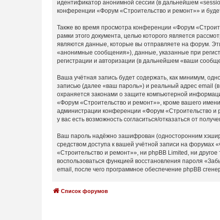
идентификатор анонимной сессии (в дальнейшем «sessio
конференции «Форум «Строительство и ремонт»» и буде
Также во время просмотра конференции «Форум «Строите
рамки этого документа, целью которого является расс
являются данные, которые вы отправляете на форум. Эт
«анонимные сообщения»), данные, указанные при регист
регистрации и авторизации (в дальнейшем «ваши сообще
Ваша учётная запись будет содержать, как минимум, од
записью (далее «ваш пароль») и реальный адрес email 
охраняется законами о защите компьютерной информаци
«Форум «Строительство и ремонт»», кроме вашего имени 
администрации конференции «Форум «Строительство и ре
у вас есть возможность согласиться/отказаться от пол
Ваш пароль надёжно зашифрован (односторонним хэширов
средством доступа к вашей учётной записи на форумах «
«Строительство и ремонт»», ни phpBB Limited, ни другое
воспользоваться функцией восстановления пароля «Заб
email, после чего программное обеспечение phpBB сгене
Список форумов