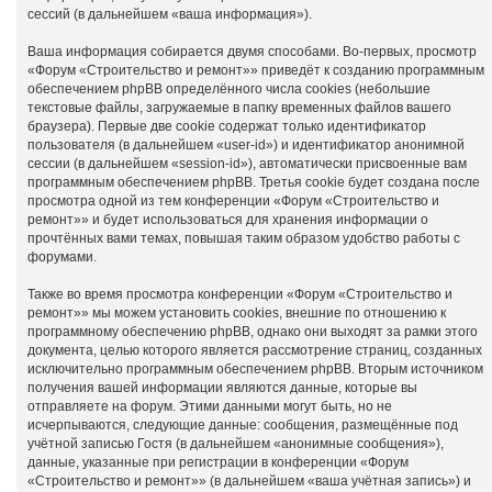
сессий (в дальнейшем «ваша информация»).
Ваша информация собирается двумя способами. Во-первых, просмотр
«Форум «Строительство и ремонт»» приведёт к созданию программным
обеспечением phpBB определённого числа cookies (небольшие
текстовые файлы, загружаемые в папку временных файлов вашего
браузера). Первые две cookie содержат только идентификатор
пользователя (в дальнейшем «user-id») и идентификатор анонимной
сессии (в дальнейшем «session-id»), автоматически присвоенные вам
программным обеспечением phpBB. Третья cookie будет создана после
просмотра одной из тем конференции «Форум «Строительство и
ремонт»» и будет использоваться для хранения информации о
прочтённых вами темах, повышая таким образом удобство работы с
форумами.
Также во время просмотра конференции «Форум «Строительство и
ремонт»» мы можем установить cookies, внешние по отношению к
программному обеспечению phpBB, однако они выходят за рамки этого
документа, целью которого является рассмотрение страниц, созданных
исключительно программным обеспечением phpBB. Вторым источником
получения вашей информации являются данные, которые вы
отправляете на форум. Этими данными могут быть, но не
исчерпываются, следующие данные: сообщения, размещённые под
учётной записью Гостя (в дальнейшем «анонимные сообщения»),
данные, указанные при регистрации в конференции «Форум
«Строительство и ремонт»» (в дальнейшем «ваша учётная запись») и