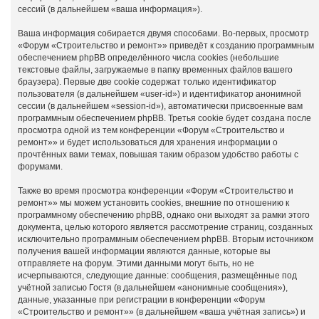
сессий (в дальнейшем «ваша информация»).
Ваша информация собирается двумя способами. Во-первых, просмотр
«Форум «Строительство и ремонт»» приведёт к созданию программным
обеспечением phpBB определённого числа cookies (небольшие
текстовые файлы, загружаемые в папку временных файлов вашего
браузера). Первые две cookie содержат только идентификатор
пользователя (в дальнейшем «user-id») и идентификатор анонимной
сессии (в дальнейшем «session-id»), автоматически присвоенные вам
программным обеспечением phpBB. Третья cookie будет создана после
просмотра одной из тем конференции «Форум «Строительство и
ремонт»» и будет использоваться для хранения информации о
прочтённых вами темах, повышая таким образом удобство работы с
форумами.
Также во время просмотра конференции «Форум «Строительство и
ремонт»» мы можем установить cookies, внешние по отношению к
программному обеспечению phpBB, однако они выходят за рамки этого
документа, целью которого является рассмотрение страниц, созданных
исключительно программным обеспечением phpBB. Вторым источником
получения вашей информации являются данные, которые вы
отправляете на форум. Этими данными могут быть, но не
исчерпываются, следующие данные: сообщения, размещённые под
учётной записью Гостя (в дальнейшем «анонимные сообщения»),
данные, указанные при регистрации в конференции «Форум
«Строительство и ремонт»» (в дальнейшем «ваша учётная запись») и