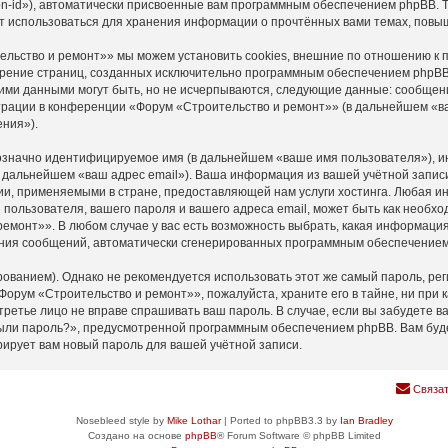
n-id»), автоматически присвоенные вам программным обеспечением phpBB. Тр
т использоваться для хранения информации о прочтённых вами темах, повы
льство и ремонт»» мы можем установить cookies, внешние по отношению к 
мотрение страниц, созданных исключительно программным обеспечением php
ими данными могут быть, но не исчерпываются, следующие данные: сообщен
рации в конференции «Форум «Строительство и ремонт»» (в дальнейшем «ва
ния»).
нозначно идентифицируемое имя (в дальнейшем «ваше имя пользователя»), и
(в дальнейшем «ваш адрес email»). Ваша информация из вашей учётной запи
и, применяемыми в стране, предоставляющей нам услуги хостинга. Любая 
пользователя, вашего пароля и вашего адреса email, может быть как необход
монт»». В любом случае у вас есть возможность выбрать, какая информация 
учения сообщений, автоматически сгенерированных программным обеспечение
анием). Однако не рекомендуется использовать этот же самый пароль, реги
Форум «Строительство и ремонт»», пожалуйста, храните его в тайне, ни при 
 третье лицо не вправе спрашивать ваш пароль. В случае, если вы забудете в
ыли пароль?», предусмотренной программным обеспечением phpBB. Вам буде
рирует вам новый пароль для вашей учётной записи.
Связат
Nosebleed style by
Mike Lothar
| Ported to phpBB3.3 by
Ian Bradley
Создано на основе
phpBB
® Forum Software © phpBB Limited