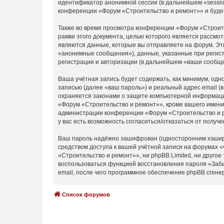
идентификатор анонимной сессии (в дальнейшем «sessio
конференции «Форум «Строительство и ремонт»» и буде
Также во время просмотра конференции «Форум «Строите
рамки этого документа, целью которого является расс
являются данные, которые вы отправляете на форум. Эт
«анонимные сообщения»), данные, указанные при регист
регистрации и авторизации (в дальнейшем «ваши сообще
Ваша учётная запись будет содержать, как минимум, од
записью (далее «ваш пароль») и реальный адрес email 
охраняется законами о защите компьютерной информаци
«Форум «Строительство и ремонт»», кроме вашего имени 
администрации конференции «Форум «Строительство и ре
у вас есть возможность согласиться/отказаться от пол
Ваш пароль надёжно зашифрован (односторонним хэширов
средством доступа к вашей учётной записи на форумах «
«Строительство и ремонт»», ни phpBB Limited, ни другое
воспользоваться функцией восстановления пароля «Заб
email, после чего программное обеспечение phpBB сгене
Список форумов