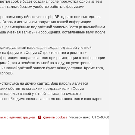
етья cookie будет создана после просмотра одной из тем
шая таким образом удобство работы с форумами.
программному обеспечению phpBB, однако они выходят за
BB. Вторым источником получения вашей информации
ия, размещённые под учётной записью Гостя (в дальнейшем
ша учётная запись») и сообщения, оставленные вами после
ндивидуальный пароль для входа под вашей учётной
си на форумах «Форум «Строительство и ремонт»»
информация, запрашиваемая при регистрации в конференции
имой, так и необязательной ко вводу, на усмотрение
из вашей учётной записи будет общедоступна. Кроме того,
м phpBB.
стрируясь на других сайтах. Ваш пароль является
каких обстоятельствах ни представители «Форум
аш пароль к вашей учётной записи, вы сможете
т необходимо ввести ваше имя пользователя и ваш адрес
ься с администрацией
Удалить cookies
Часовой пояс:
UTC+03:00