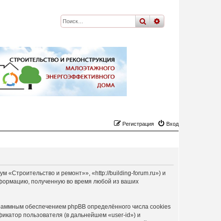
поиск
расширенный
по
Регистрация
Вход
Строительство и ремонт»», «http://building-forum.ru») и
формацию, полученную во время любой из ваших
раммным обеспечением phpBB определённого числа cookies
икатор пользователя (в дальнейшем «user-id») и