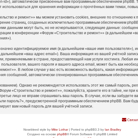
n-id»), автоматически присвоенные вам программным обеспечением phpBB. Тр
т использоваться для хранения информации о прочтённых вами темах, повы
льство и ремонт»» мы можем установить cookies, внешние по отношению к 
мотрение страниц, созданных исключительно программным обеспечением php
ими данными могут быть, но не исчерпываются, следующие данные: сообщен
рации в конференции «Форум «Строительство и ремонт»» (в дальнейшем «ва
ния»).
нозначно идентифицируемое имя (в дальнейшем «ваше имя пользователя»), и
(в дальнейшем «ваш адрес email»). Ваша информация из вашей учётной запи
и, применяемыми в стране, предоставляющей нам услуги хостинга. Любая 
пользователя, вашего пароля и вашего адреса email, может быть как необход
монт»». В любом случае у вас есть возможность выбрать, какая информация 
учения сообщений, автоматически сгенерированных программным обеспечение
анием). Однако не рекомендуется использовать этот же самый пароль, реги
Форум «Строительство и ремонт»», пожалуйста, храните его в тайне, ни при 
 третье лицо не вправе спрашивать ваш пароль. В случае, если вы забудете в
ыли пароль?», предусмотренной программным обеспечением phpBB. Вам буде
рирует вам новый пароль для вашей учётной записи.
Связат
Nosebleed style by
Mike Lothar
| Ported to phpBB3.3 by
Ian Bradley
Создано на основе
phpBB
® Forum Software © phpBB Limited