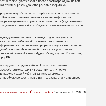
етья cookie будет создана после просмотра одной из тем
шая таким образом удобство работы с форумами.
программному обеспечению phpBB, однако они выходят за
BB. Вторым источником получения вашей информации
ия, размещённые под учётной записью Гостя (в дальнейшем
ша учётная запись») и сообщения, оставленные вами после
ндивидуальный пароль для входа под вашей учётной
си на форумах «Форум «Строительство и ремонт»»
информация, запрашиваемая при регистрации в конференции
имой, так и необязательной ко вводу, на усмотрение
из вашей учётной записи будет общедоступна. Кроме того,
м phpBB.
стрируясь на других сайтах. Ваш пароль является
каких обстоятельствах ни представители «Форум
аш пароль к вашей учётной записи, вы сможете
т необходимо ввести ваше имя пользователя и ваш адрес
ься с администрацией
Удалить cookies
Часовой пояс:
UTC+03:00