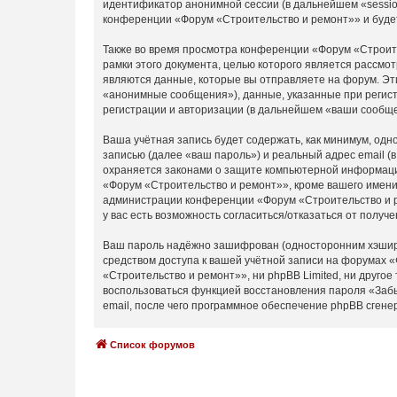
идентификатор анонимной сессии (в дальнейшем «sessio
конференции «Форум «Строительство и ремонт»» и буде
Также во время просмотра конференции «Форум «Строите
рамки этого документа, целью которого является расс
являются данные, которые вы отправляете на форум. Эт
«анонимные сообщения»), данные, указанные при регист
регистрации и авторизации (в дальнейшем «ваши сообще
Ваша учётная запись будет содержать, как минимум, од
записью (далее «ваш пароль») и реальный адрес email 
охраняется законами о защите компьютерной информаци
«Форум «Строительство и ремонт»», кроме вашего имени 
администрации конференции «Форум «Строительство и ре
у вас есть возможность согласиться/отказаться от пол
Ваш пароль надёжно зашифрован (односторонним хэширов
средством доступа к вашей учётной записи на форумах «
«Строительство и ремонт»», ни phpBB Limited, ни другое
воспользоваться функцией восстановления пароля «Заб
email, после чего программное обеспечение phpBB сгене
Список форумов