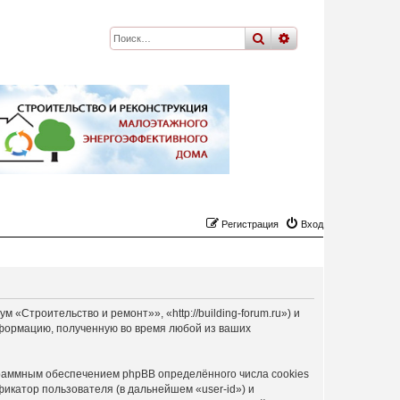
поиск
расширенный
по
Регистрация
Вход
Строительство и ремонт»», «http://building-forum.ru») и
формацию, полученную во время любой из ваших
раммным обеспечением phpBB определённого числа cookies
икатор пользователя (в дальнейшем «user-id») и