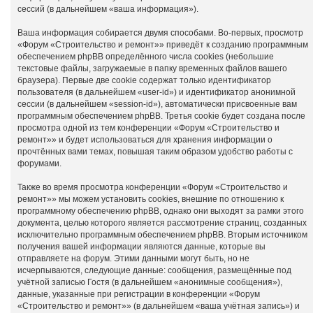
сессий (в дальнейшем «ваша информация»).
Ваша информация собирается двумя способами. Во-первых, просмотр
«Форум «Строительство и ремонт»» приведёт к созданию программным
обеспечением phpBB определённого числа cookies (небольшие
текстовые файлы, загружаемые в папку временных файлов вашего
браузера). Первые две cookie содержат только идентификатор
пользователя (в дальнейшем «user-id») и идентификатор анонимной
сессии (в дальнейшем «session-id»), автоматически присвоенные вам
программным обеспечением phpBB. Третья cookie будет создана после
просмотра одной из тем конференции «Форум «Строительство и
ремонт»» и будет использоваться для хранения информации о
прочтённых вами темах, повышая таким образом удобство работы с
форумами.
Также во время просмотра конференции «Форум «Строительство и
ремонт»» мы можем установить cookies, внешние по отношению к
программному обеспечению phpBB, однако они выходят за рамки этого
документа, целью которого является рассмотрение страниц, созданных
исключительно программным обеспечением phpBB. Вторым источником
получения вашей информации являются данные, которые вы
отправляете на форум. Этими данными могут быть, но не
исчерпываются, следующие данные: сообщения, размещённые под
учётной записью Гостя (в дальнейшем «анонимные сообщения»),
данные, указанные при регистрации в конференции «Форум
«Строительство и ремонт»» (в дальнейшем «ваша учётная запись») и