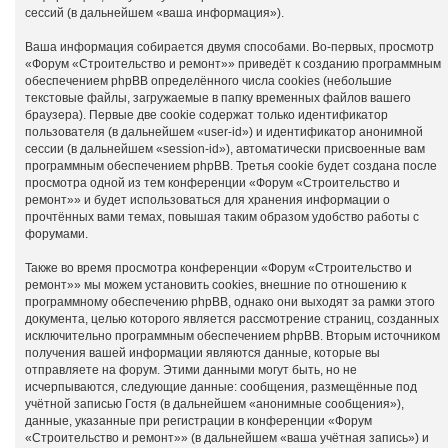
сессий (в дальнейшем «ваша информация»).
Ваша информация собирается двумя способами. Во-первых, просмотр
«Форум «Строительство и ремонт»» приведёт к созданию программным
обеспечением phpBB определённого числа cookies (небольшие
текстовые файлы, загружаемые в папку временных файлов вашего
браузера). Первые две cookie содержат только идентификатор
пользователя (в дальнейшем «user-id») и идентификатор анонимной
сессии (в дальнейшем «session-id»), автоматически присвоенные вам
программным обеспечением phpBB. Третья cookie будет создана после
просмотра одной из тем конференции «Форум «Строительство и
ремонт»» и будет использоваться для хранения информации о
прочтённых вами темах, повышая таким образом удобство работы с
форумами.
Также во время просмотра конференции «Форум «Строительство и
ремонт»» мы можем установить cookies, внешние по отношению к
программному обеспечению phpBB, однако они выходят за рамки этого
документа, целью которого является рассмотрение страниц, созданных
исключительно программным обеспечением phpBB. Вторым источником
получения вашей информации являются данные, которые вы
отправляете на форум. Этими данными могут быть, но не
исчерпываются, следующие данные: сообщения, размещённые под
учётной записью Гостя (в дальнейшем «анонимные сообщения»),
данные, указанные при регистрации в конференции «Форум
«Строительство и ремонт»» (в дальнейшем «ваша учётная запись») и