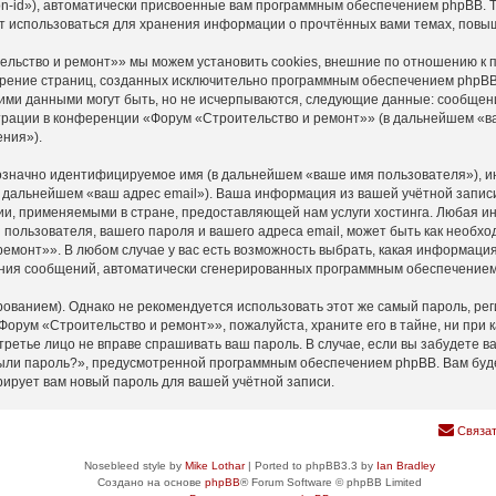
n-id»), автоматически присвоенные вам программным обеспечением phpBB. Тр
т использоваться для хранения информации о прочтённых вами темах, повы
льство и ремонт»» мы можем установить cookies, внешние по отношению к 
мотрение страниц, созданных исключительно программным обеспечением php
ими данными могут быть, но не исчерпываются, следующие данные: сообщен
рации в конференции «Форум «Строительство и ремонт»» (в дальнейшем «ва
ния»).
нозначно идентифицируемое имя (в дальнейшем «ваше имя пользователя»), и
(в дальнейшем «ваш адрес email»). Ваша информация из вашей учётной запи
и, применяемыми в стране, предоставляющей нам услуги хостинга. Любая 
пользователя, вашего пароля и вашего адреса email, может быть как необход
монт»». В любом случае у вас есть возможность выбрать, какая информация 
учения сообщений, автоматически сгенерированных программным обеспечение
анием). Однако не рекомендуется использовать этот же самый пароль, реги
Форум «Строительство и ремонт»», пожалуйста, храните его в тайне, ни при 
 третье лицо не вправе спрашивать ваш пароль. В случае, если вы забудете в
ыли пароль?», предусмотренной программным обеспечением phpBB. Вам буде
рирует вам новый пароль для вашей учётной записи.
Связат
Nosebleed style by
Mike Lothar
| Ported to phpBB3.3 by
Ian Bradley
Создано на основе
phpBB
® Forum Software © phpBB Limited