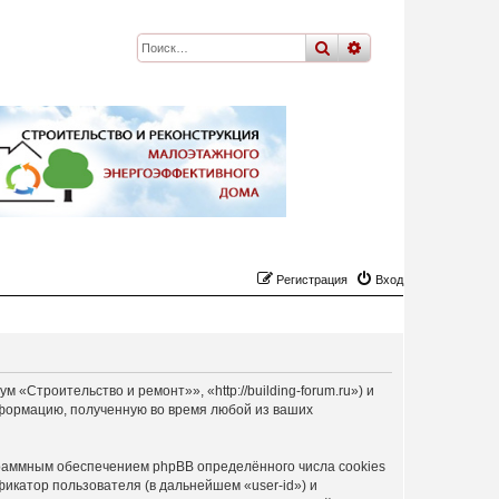
поиск
расширенный
по
Регистрация
Вход
Строительство и ремонт»», «http://building-forum.ru») и
формацию, полученную во время любой из ваших
раммным обеспечением phpBB определённого числа cookies
икатор пользователя (в дальнейшем «user-id») и