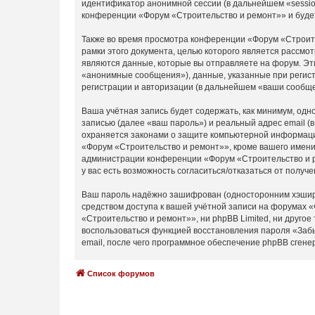
идентификатор анонимной сессии (в дальнейшем «sessio
конференции «Форум «Строительство и ремонт»» и буде
Также во время просмотра конференции «Форум «Строите
рамки этого документа, целью которого является расс
являются данные, которые вы отправляете на форум. Эт
«анонимные сообщения»), данные, указанные при регист
регистрации и авторизации (в дальнейшем «ваши сообще
Ваша учётная запись будет содержать, как минимум, од
записью (далее «ваш пароль») и реальный адрес email 
охраняется законами о защите компьютерной информаци
«Форум «Строительство и ремонт»», кроме вашего имени 
администрации конференции «Форум «Строительство и ре
у вас есть возможность согласиться/отказаться от пол
Ваш пароль надёжно зашифрован (односторонним хэширов
средством доступа к вашей учётной записи на форумах «
«Строительство и ремонт»», ни phpBB Limited, ни другое
воспользоваться функцией восстановления пароля «Заб
email, после чего программное обеспечение phpBB сгене
Список форумов