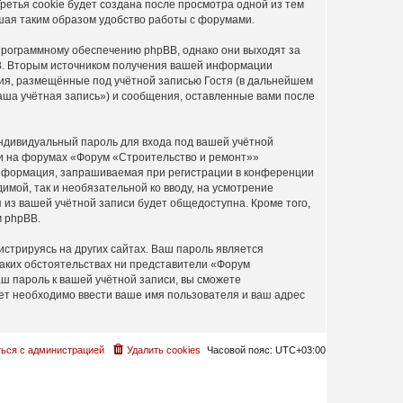
етья cookie будет создана после просмотра одной из тем
шая таким образом удобство работы с форумами.
программному обеспечению phpBB, однако они выходят за
BB. Вторым источником получения вашей информации
ия, размещённые под учётной записью Гостя (в дальнейшем
ша учётная запись») и сообщения, оставленные вами после
ндивидуальный пароль для входа под вашей учётной
си на форумах «Форум «Строительство и ремонт»»
информация, запрашиваемая при регистрации в конференции
имой, так и необязательной ко вводу, на усмотрение
из вашей учётной записи будет общедоступна. Кроме того,
м phpBB.
стрируясь на других сайтах. Ваш пароль является
каких обстоятельствах ни представители «Форум
аш пароль к вашей учётной записи, вы сможете
т необходимо ввести ваше имя пользователя и ваш адрес
ься с администрацией
Удалить cookies
Часовой пояс:
UTC+03:00