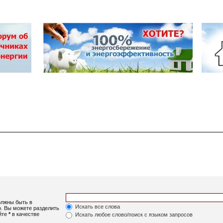
олжны быть в
Искать все слова
о. Вы можете разделить
уйте
*
в качестве
Искать любое слово/поиск с языком запросов