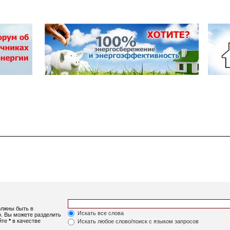
олжны быть в
Искать все слова
о. Вы можете разделить
уйте
*
в качестве
Искать любое слово/поиск с языком запросов