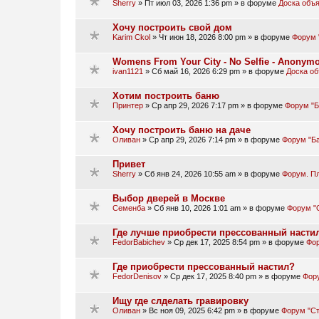
Sherry
»
Пт июл 03, 2026 1:36 pm
» в форуме
Доска объ
Хочу построить свой дом
Karim Ckol
»
Чт июн 18, 2026 8:00 pm
» в форуме
Форум 
Womens From Your City - No Selfie - Anonym
ivan1121
»
Сб май 16, 2026 6:29 pm
» в форуме
Доска о
Хотим построить баню
Принтер
»
Ср апр 29, 2026 7:17 pm
» в форуме
Форум "Б
Хочу построить баню на даче
Оливан
»
Ср апр 29, 2026 7:14 pm
» в форуме
Форум "Ба
Привет
Sherry
»
Сб янв 24, 2026 10:55 am
» в форуме
Форум. П
Выбор дверей в Москве
Семенба
»
Сб янв 10, 2026 1:01 am
» в форуме
Форум "
Где лучше приобрести прессованный насти
FedorBabichev
»
Ср дек 17, 2025 8:54 pm
» в форуме
Фор
Где приобрести прессованный настил?
FedorDenisov
»
Ср дек 17, 2025 8:40 pm
» в форуме
Фору
Ищу где слделать гравировку
Оливан
»
Вс ноя 09, 2025 6:42 pm
» в форуме
Форум "Ст