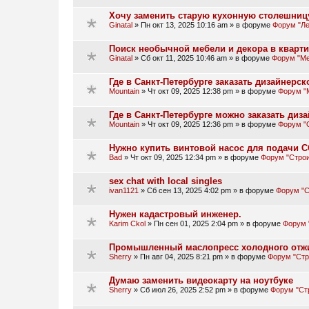
Хочу заменить старую кухонную столешниц
Ginatal
»
Пн окт 13, 2025 10:16 am
» в форуме
Форум "Ле
Поиск необычной мебели и декора в кварт
Ginatal
»
Сб окт 11, 2025 10:46 am
» в форуме
Форум "Ме
Где в Санкт-Петербурге заказать дизайнер
Mountain
»
Чт окт 09, 2025 12:38 pm
» в форуме
Форум "
Где в Санкт-Петербурге можно заказать ди
Mountain
»
Чт окт 09, 2025 12:36 pm
» в форуме
Форум "
Нужно купить винтовой насос для подачи 
Bad
»
Чт окт 09, 2025 12:34 pm
» в форуме
Форум "Стро
sex chat with local singles
ivan1121
»
Сб сен 13, 2025 4:02 pm
» в форуме
Форум "С
Нужен кадастровый инженер.
Karim Ckol
»
Пн сен 01, 2025 2:04 pm
» в форуме
Форум 
Промышленный маслопресс холодного отж
Sherry
»
Пн авг 04, 2025 8:21 pm
» в форуме
Форум "Стр
Думаю заменить видеокарту на ноутбуке
Sherry
»
Сб июл 26, 2025 2:52 pm
» в форуме
Форум "Ст