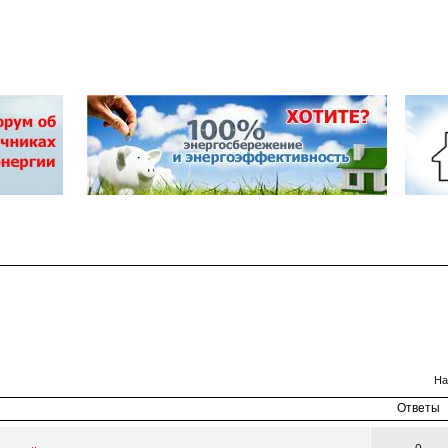
к
На
Ответы