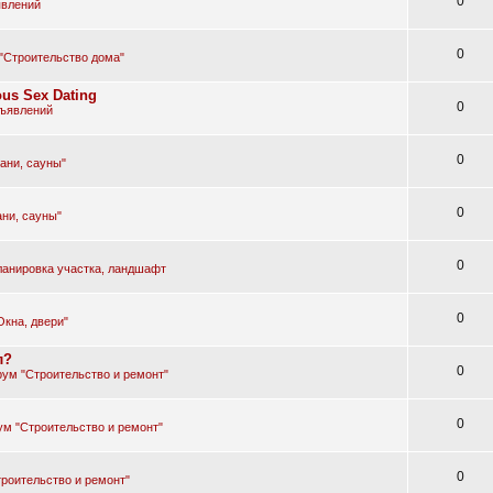
0
явлений
0
"Строительство дома"
ous Sex Dating
0
бъявлений
0
ани, сауны"
0
ни, сауны"
0
ланировка участка, ландшафт
0
Окна, двери"
л?
0
ум "Строительство и ремонт"
0
м "Строительство и ремонт"
0
роительство и ремонт"