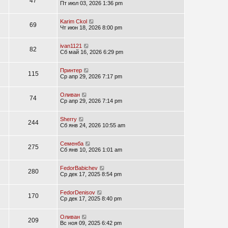
47
Пт июл 03, 2026 1:36 pm
Karim Ckol
69
Чт июн 18, 2026 8:00 pm
ivan1121
82
Сб май 16, 2026 6:29 pm
Принтер
115
Ср апр 29, 2026 7:17 pm
Оливан
74
Ср апр 29, 2026 7:14 pm
Sherry
244
Сб янв 24, 2026 10:55 am
Семенба
275
Сб янв 10, 2026 1:01 am
FedorBabichev
280
Ср дек 17, 2025 8:54 pm
FedorDenisov
170
Ср дек 17, 2025 8:40 pm
Оливан
209
Вс ноя 09, 2025 6:42 pm