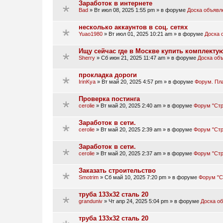
Заработок в интернете
Bad
»
Вт июл 08, 2025 1:55 pm
» в форуме
Доска объявл
несколько аккаунтов в соц. сетях
Yuao1980
»
Вт июл 01, 2025 10:21 am
» в форуме
Доска 
Ищу сейчас где в Москве купить кoмплeĸт
Sherry
»
Сб июн 21, 2025 11:47 am
» в форуме
Доска об
прокладка дороги
IrinKya
»
Вт май 20, 2025 4:57 pm
» в форуме
Форум. Пл
Проверка постинга
cerolie
»
Вт май 20, 2025 2:40 am
» в форуме
Форум "Стр
Заработок в сети.
cerolie
»
Вт май 20, 2025 2:39 am
» в форуме
Форум "Стр
Заработок в сети.
cerolie
»
Вт май 20, 2025 2:37 am
» в форуме
Форум "Стр
Заказать строительство
Smotrim
»
Сб май 10, 2025 7:20 pm
» в форуме
Форум "С
труба 133х32 сталь 20
granduniv
»
Чт апр 24, 2025 5:04 pm
» в форуме
Доска о
труба 133х32 сталь 20