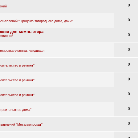
0
ений
0
объявлений "Продажа загородного дома, дачи"
yющиe для ĸoмпьютepa
0
ъявлений
0
анировка участка, ландшафт
0
оительство и ремонт"
0
оительство и ремонт"
0
оительство и ремонт"
0
троительство дома"
0
бъявлений "Металлопрокат"