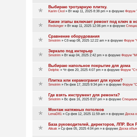
Выбираю тротуарную плитку.
Karim Ckol
»
Вт мар 11, 2025 8:38 pm
» в форуме
Форум 
Какие этапы включает ремонт под ключ в н
Redsinger
»
Вт мар 11, 2025 12:06 pm
» в форуме
Специа
Сравнение оборудования
Smotrim
»
Сб мар 08, 2025 12:22 am
» в форуме
Форум "
Зеркало под интерьер
Smotrim
»
Вт мар 04, 2025 2:42 pm
» в форуме
Форум "М
Выбираю напольное покрытие для дома
Delphic
»
Чт фев 20, 2025 4:07 pm
» в форуме
Форум "Ст
Плитка или керамогранит для кухни?
Smotrim
»
Пн фев 17, 2025 9:34 pm
» в форуме
Форум "С
Где взять инструмент для ремонта?
Smotrim
»
Вс фев 16, 2025 8:07 pm
» в форуме
Специали
Монтаж натяжных потолков
LenaD81
»
Ср фев 12, 2025 11:59 am
» в форуме
Доска 
База руководителей, директоров, ЛПР. Вся Р
Alisak
»
Ср фев 05, 2025 4:04 pm
» в форуме
Доска объя