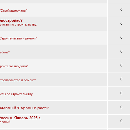
0
"Стройматериалы"
овостройке?
0
листы по строительству.
0
Строительство и ремонт"
0
ебель"
0
роительство дома"
0
троительство и ремонт"
0
сты по строительству.
0
объявлений "Отделочные работы"
оссия. Январь 2025 г.
0
влений