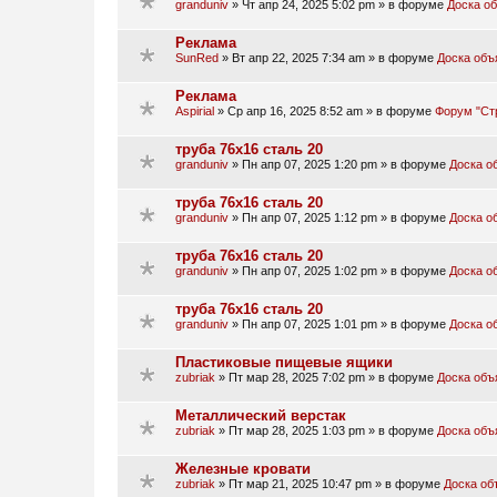
granduniv
»
Чт апр 24, 2025 5:02 pm
» в форуме
Доска о
Реклама
SunRed
»
Вт апр 22, 2025 7:34 am
» в форуме
Доска объ
Реклама
Aspirial
»
Ср апр 16, 2025 8:52 am
» в форуме
Форум "Ст
труба 76х16 сталь 20
granduniv
»
Пн апр 07, 2025 1:20 pm
» в форуме
Доска о
труба 76х16 сталь 20
granduniv
»
Пн апр 07, 2025 1:12 pm
» в форуме
Доска о
труба 76х16 сталь 20
granduniv
»
Пн апр 07, 2025 1:02 pm
» в форуме
Доска о
труба 76х16 сталь 20
granduniv
»
Пн апр 07, 2025 1:01 pm
» в форуме
Доска о
Пластиковые пищевые ящики
zubriak
»
Пт мар 28, 2025 7:02 pm
» в форуме
Доска объ
Металлический верстак
zubriak
»
Пт мар 28, 2025 1:03 pm
» в форуме
Доска объ
Железные кровати
zubriak
»
Пт мар 21, 2025 10:47 pm
» в форуме
Доска об