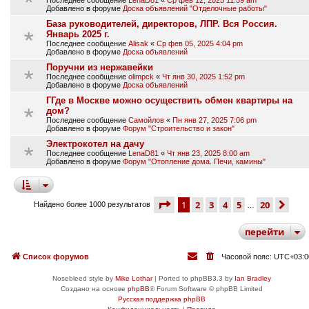
Добавлено в форуме
Доска объявлений "Отделочные работы"
База руководителей, директоров, ЛПР. Вся Россия.
Январь 2025 г.
Последнее сообщение
Alisak
«
Ср фев 05, 2025 4:04 pm
Добавлено в форуме
Доска объявлений
Поручни из нержавейки
Последнее сообщение
olimpck
«
Чт янв 30, 2025 1:52 pm
Добавлено в форуме
Доска объявлений
ГГде в Москве можно осуществить обмен квартиры на
дом?
Последнее сообщение
Самойлов
«
Пн янв 27, 2025 7:06 pm
Добавлено в форуме
Форум "Строительство и закон"
Электрокотел на дачу
Последнее сообщение
LenaD81
«
Чт янв 23, 2025 8:00 am
Добавлено в форуме
Форум "Отопление дома. Печи, камины"
страница
1 из 20
1
2
3
4
5
20
сле
Найдено более 1000 результатов
…
перейти
Список форумов
Часовой пояс:
UTC+03:0
Nosebleed style by
Mike Lothar
| Ported to phpBB3.3 by
Ian Bradley
Создано на основе
phpBB
® Forum Software © phpBB Limited
Русская поддержка phpBB