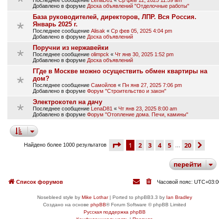
Добавлено в форуме
Доска объявлений "Отделочные работы"
База руководителей, директоров, ЛПР. Вся Россия.
Январь 2025 г.
Последнее сообщение
Alisak
«
Ср фев 05, 2025 4:04 pm
Добавлено в форуме
Доска объявлений
Поручни из нержавейки
Последнее сообщение
olimpck
«
Чт янв 30, 2025 1:52 pm
Добавлено в форуме
Доска объявлений
ГГде в Москве можно осуществить обмен квартиры на
дом?
Последнее сообщение
Самойлов
«
Пн янв 27, 2025 7:06 pm
Добавлено в форуме
Форум "Строительство и закон"
Электрокотел на дачу
Последнее сообщение
LenaD81
«
Чт янв 23, 2025 8:00 am
Добавлено в форуме
Форум "Отопление дома. Печи, камины"
страница
1 из 20
1
2
3
4
5
20
сле
Найдено более 1000 результатов
…
перейти
Список форумов
Часовой пояс:
UTC+03:0
Nosebleed style by
Mike Lothar
| Ported to phpBB3.3 by
Ian Bradley
Создано на основе
phpBB
® Forum Software © phpBB Limited
Русская поддержка phpBB