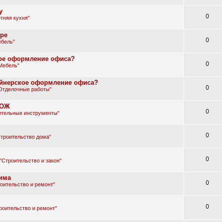
у
0
тняя кухня"
ире
0
бель"
ское оформление офиса?
0
Мебель"
зайнерское оформление офиса?
0
Отделочные работы"
СОЖ
0
ительные инструменты"
0
троительство дома"
0
"Строительство и закон"
има
0
оительство и ремонт"
0
роительство и ремонт"