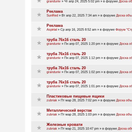
granduniv
»
Чт апр 24, 2025 5:02 pm
» в форуме
Доска о
Реклама
SunRed
»
Вт апр 22, 2025 7:34 am
» в форуме
Доска объ
Реклама
Aspirial
»
Ср апр 16, 2025 8:52 am
» в форуме
Форум "Ст
труба 76х16 сталь 20
granduniv
»
Пн апр 07, 2025 1:20 pm
» в форуме
Доска о
труба 76х16 сталь 20
granduniv
»
Пн апр 07, 2025 1:12 pm
» в форуме
Доска о
труба 76х16 сталь 20
granduniv
»
Пн апр 07, 2025 1:02 pm
» в форуме
Доска о
труба 76х16 сталь 20
granduniv
»
Пн апр 07, 2025 1:01 pm
» в форуме
Доска о
Пластиковые пищевые ящики
zubriak
»
Пт мар 28, 2025 7:02 pm
» в форуме
Доска объ
Металлический верстак
zubriak
»
Пт мар 28, 2025 1:03 pm
» в форуме
Доска объ
Железные кровати
zubriak
»
Пт мар 21, 2025 10:47 pm
» в форуме
Доска об