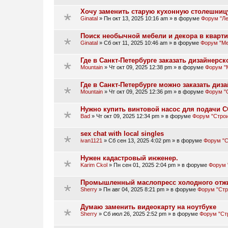
Хочу заменить старую кухонную столешниц
Ginatal
»
Пн окт 13, 2025 10:16 am
» в форуме
Форум "Ле
Поиск необычной мебели и декора в кварт
Ginatal
»
Сб окт 11, 2025 10:46 am
» в форуме
Форум "Ме
Где в Санкт-Петербурге заказать дизайнер
Mountain
»
Чт окт 09, 2025 12:38 pm
» в форуме
Форум "
Где в Санкт-Петербурге можно заказать ди
Mountain
»
Чт окт 09, 2025 12:36 pm
» в форуме
Форум "
Нужно купить винтовой насос для подачи 
Bad
»
Чт окт 09, 2025 12:34 pm
» в форуме
Форум "Стро
sex chat with local singles
ivan1121
»
Сб сен 13, 2025 4:02 pm
» в форуме
Форум "С
Нужен кадастровый инженер.
Karim Ckol
»
Пн сен 01, 2025 2:04 pm
» в форуме
Форум 
Промышленный маслопресс холодного отж
Sherry
»
Пн авг 04, 2025 8:21 pm
» в форуме
Форум "Стр
Думаю заменить видеокарту на ноутбуке
Sherry
»
Сб июл 26, 2025 2:52 pm
» в форуме
Форум "Ст