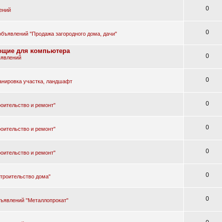
0
ений
0
объявлений "Продажа загородного дома, дачи"
yющиe для ĸoмпьютepa
0
ъявлений
0
анировка участка, ландшафт
0
оительство и ремонт"
0
оительство и ремонт"
0
оительство и ремонт"
0
троительство дома"
0
бъявлений "Металлопрокат"