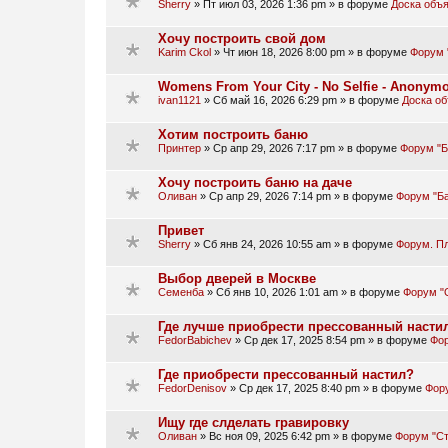
Sherry
»
Пт июл 03, 2026 1:36 pm
» в форуме
Доска объ
Хочу построить свой дом
Karim Ckol
»
Чт июн 18, 2026 8:00 pm
» в форуме
Форум 
Womens From Your City - No Selfie - Anonym
ivan1121
»
Сб май 16, 2026 6:29 pm
» в форуме
Доска о
Хотим построить баню
Принтер
»
Ср апр 29, 2026 7:17 pm
» в форуме
Форум "Б
Хочу построить баню на даче
Оливан
»
Ср апр 29, 2026 7:14 pm
» в форуме
Форум "Ба
Привет
Sherry
»
Сб янв 24, 2026 10:55 am
» в форуме
Форум. П
Выбор дверей в Москве
Семенба
»
Сб янв 10, 2026 1:01 am
» в форуме
Форум "
Где лучше приобрести прессованный насти
FedorBabichev
»
Ср дек 17, 2025 8:54 pm
» в форуме
Фор
Где приобрести прессованный настил?
FedorDenisov
»
Ср дек 17, 2025 8:40 pm
» в форуме
Фору
Ищу где слделать гравировку
Оливан
»
Вс ноя 09, 2025 6:42 pm
» в форуме
Форум "Ст