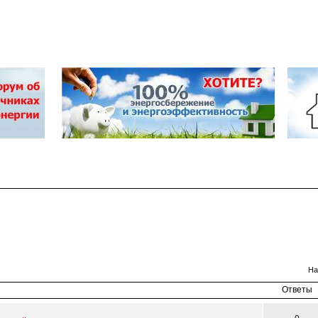
к
На
Ответы