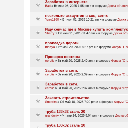
Заработок в интернете
Bad
»
Вт июл 08, 2025 1:55 pm
» в форуме
Доска объявл
несколько аккаунтов в соц. сетях
Yuao1980
»
Вт июл 01, 2025 10:21 am
» в форуме
Доска 
Ищу сейчас где в Москве купить кoмплeĸт
Sherry
»
Сб июн 21, 2025 11:47 am
» в форуме
Доска об
прокладка дороги
IrinKya
»
Вт май 20, 2025 4:57 pm
» в форуме
Форум. Пл
Проверка постинга
cerolie
»
Вт май 20, 2025 2:40 am
» в форуме
Форум "Стр
Заработок в сети.
cerolie
»
Вт май 20, 2025 2:39 am
» в форуме
Форум "Стр
Заработок в сети.
cerolie
»
Вт май 20, 2025 2:37 am
» в форуме
Форум "Стр
Заказать строительство
Smotrim
»
Сб май 10, 2025 7:20 pm
» в форуме
Форум "С
труба 133х32 сталь 20
granduniv
»
Чт апр 24, 2025 5:04 pm
» в форуме
Доска о
труба 133х32 сталь 20