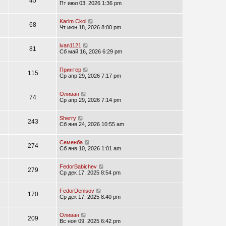
45
Пт июл 03, 2026 1:36 pm
Karim Ckol
68
Чт июн 18, 2026 8:00 pm
ivan1121
81
Сб май 16, 2026 6:29 pm
Принтер
115
Ср апр 29, 2026 7:17 pm
Оливан
74
Ср апр 29, 2026 7:14 pm
Sherry
243
Сб янв 24, 2026 10:55 am
Семенба
274
Сб янв 10, 2026 1:01 am
FedorBabichev
279
Ср дек 17, 2025 8:54 pm
FedorDenisov
170
Ср дек 17, 2025 8:40 pm
Оливан
209
Вс ноя 09, 2025 6:42 pm