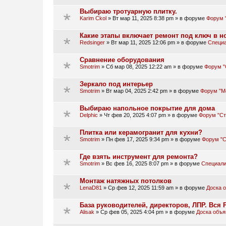
Выбираю тротуарную плитку.
Karim Ckol
»
Вт мар 11, 2025 8:38 pm
» в форуме
Форум 
Какие этапы включает ремонт под ключ в н
Redsinger
»
Вт мар 11, 2025 12:06 pm
» в форуме
Специа
Сравнение оборудования
Smotrim
»
Сб мар 08, 2025 12:22 am
» в форуме
Форум "
Зеркало под интерьер
Smotrim
»
Вт мар 04, 2025 2:42 pm
» в форуме
Форум "М
Выбираю напольное покрытие для дома
Delphic
»
Чт фев 20, 2025 4:07 pm
» в форуме
Форум "Ст
Плитка или керамогранит для кухни?
Smotrim
»
Пн фев 17, 2025 9:34 pm
» в форуме
Форум "С
Где взять инструмент для ремонта?
Smotrim
»
Вс фев 16, 2025 8:07 pm
» в форуме
Специали
Монтаж натяжных потолков
LenaD81
»
Ср фев 12, 2025 11:59 am
» в форуме
Доска 
База руководителей, директоров, ЛПР. Вся Р
Alisak
»
Ср фев 05, 2025 4:04 pm
» в форуме
Доска объя