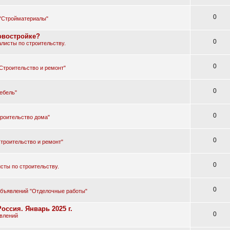
0
"Стройматериалы"
овостройке?
0
листы по строительству.
0
Строительство и ремонт"
0
ебель"
0
роительство дома"
0
троительство и ремонт"
0
сты по строительству.
0
объявлений "Отделочные работы"
оссия. Январь 2025 г.
0
влений