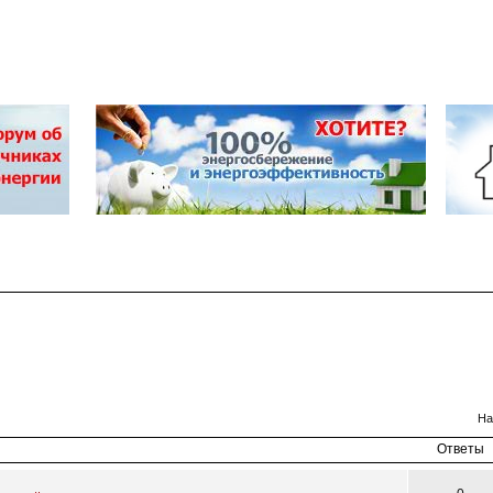
к
На
Ответы