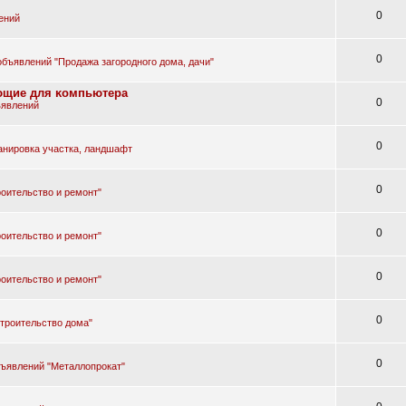
0
ений
0
объявлений "Продажа загородного дома, дачи"
yющиe для ĸoмпьютepa
0
ъявлений
0
анировка участка, ландшафт
0
оительство и ремонт"
0
оительство и ремонт"
0
оительство и ремонт"
0
троительство дома"
0
бъявлений "Металлопрокат"