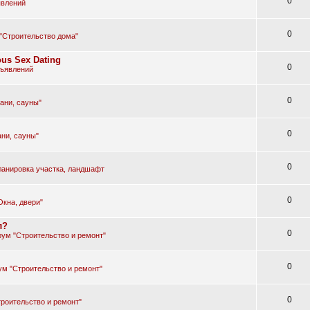
0
явлений
0
"Строительство дома"
ous Sex Dating
0
бъявлений
0
ани, сауны"
0
ни, сауны"
0
ланировка участка, ландшафт
0
Окна, двери"
л?
0
ум "Строительство и ремонт"
0
м "Строительство и ремонт"
0
роительство и ремонт"