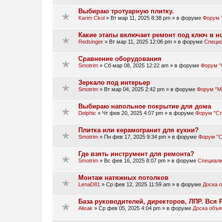
Выбираю тротуарную плитку.
Karim Ckol
»
Вт мар 11, 2025 8:38 pm
» в форуме
Форум 
Какие этапы включает ремонт под ключ в н
Redsinger
»
Вт мар 11, 2025 12:06 pm
» в форуме
Специа
Сравнение оборудования
Smotrim
»
Сб мар 08, 2025 12:22 am
» в форуме
Форум "
Зеркало под интерьер
Smotrim
»
Вт мар 04, 2025 2:42 pm
» в форуме
Форум "М
Выбираю напольное покрытие для дома
Delphic
»
Чт фев 20, 2025 4:07 pm
» в форуме
Форум "Ст
Плитка или керамогранит для кухни?
Smotrim
»
Пн фев 17, 2025 9:34 pm
» в форуме
Форум "С
Где взять инструмент для ремонта?
Smotrim
»
Вс фев 16, 2025 8:07 pm
» в форуме
Специали
Монтаж натяжных потолков
LenaD81
»
Ср фев 12, 2025 11:59 am
» в форуме
Доска 
База руководителей, директоров, ЛПР. Вся Р
Alisak
»
Ср фев 05, 2025 4:04 pm
» в форуме
Доска объя