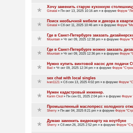
Хочу заменить старую кухонную столешниц
Ginatal
»
Пн окт 13, 2025 10:16 am
» в форуме
Форум "Ле
Поиск необычной мебели и декора в кварт
Ginatal
»
Сб окт 11, 2025 10:46 am
» в форуме
Форум "Ме
Где в Санкт-Петербурге заказать дизайнер
Mountain
»
Чт окт 09, 2025 12:38 pm
» в форуме
Форум "
Где в Санкт-Петербурге можно заказать ди
Mountain
»
Чт окт 09, 2025 12:36 pm
» в форуме
Форум "
Нужно купить винтовой насос для подачи 
Bad
»
Чт окт 09, 2025 12:34 pm
» в форуме
Форум "Стро
sex chat with local singles
ivan1121
»
Сб сен 13, 2025 4:02 pm
» в форуме
Форум "С
Нужен кадастровый инженер.
Karim Ckol
»
Пн сен 01, 2025 2:04 pm
» в форуме
Форум 
Промышленный маслопресс холодного отж
Sherry
»
Пн авг 04, 2025 8:21 pm
» в форуме
Форум "Стр
Думаю заменить видеокарту на ноутбуке
Sherry
»
Сб июл 26, 2025 2:52 pm
» в форуме
Форум "Ст