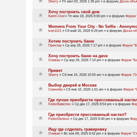
Sherry
»
Пт июл 03, 2026 1:36 pm
» в форуме
Доска объ
Хочу построить свой дом
Karim Ckol
»
Чт июн 18, 2026 8:00 pm
» в форуме
Форум 
Womens From Your City - No Selfie - Anonym
ivan1121
»
Сб май 16, 2026 6:29 pm
» в форуме
Доска о
Хотим построить баню
Принтер
»
Ср апр 29, 2026 7:17 pm
» в форуме
Форум "Б
Хочу построить баню на даче
Оливан
»
Ср апр 29, 2026 7:14 pm
» в форуме
Форум "Ба
Привет
Sherry
»
Сб янв 24, 2026 10:55 am
» в форуме
Форум. П
Выбор дверей в Москве
Семенба
»
Сб янв 10, 2026 1:01 am
» в форуме
Форум "
Где лучше приобрести прессованный насти
FedorBabichev
»
Ср дек 17, 2025 8:54 pm
» в форуме
Фор
Где приобрести прессованный настил?
FedorDenisov
»
Ср дек 17, 2025 8:40 pm
» в форуме
Фору
Ищу где слделать гравировку
Оливан
»
Вс ноя 09, 2025 6:42 pm
» в форуме
Форум "Ст