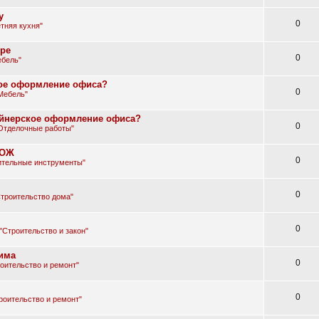
у
0
тняя кухня"
ире
0
бель"
ское оформление офиса?
0
Мебель"
зайнерское оформление офиса?
0
Отделочные работы"
СОЖ
0
ительные инструменты"
0
троительство дома"
0
"Строительство и закон"
има
0
оительство и ремонт"
0
роительство и ремонт"