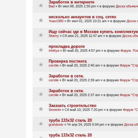
Заработок в интернете
Bad
»
Вт июл 08, 2025 1:55 pm
» в форуме
Доска объявл
несколько аккаунтов в соц. сетях
Yuao1980
»
Вт июл 01, 2025 10:21 am
» в форуме
Доска 
Ищу сейчас где в Москве купить кoмплeĸт
Sherry
»
Сб июн 21, 2025 11:47 am
» в форуме
Доска об
прокладка дороги
IrinKya
»
Вт май 20, 2025 4:57 pm
» в форуме
Форум. Пл
Проверка постинга
cerolie
»
Вт май 20, 2025 2:40 am
» в форуме
Форум "Стр
Заработок в сети.
cerolie
»
Вт май 20, 2025 2:39 am
» в форуме
Форум "Стр
Заработок в сети.
cerolie
»
Вт май 20, 2025 2:37 am
» в форуме
Форум "Стр
Заказать строительство
Smotrim
»
Сб май 10, 2025 7:20 pm
» в форуме
Форум "С
труба 133х32 сталь 20
granduniv
»
Чт апр 24, 2025 5:04 pm
» в форуме
Доска о
труба 133х32 сталь 20