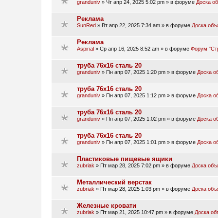
granduniv
»
Чт апр 24, 2025 5:02 pm
» в форуме
Доска о
Реклама
SunRed
»
Вт апр 22, 2025 7:34 am
» в форуме
Доска объ
Реклама
Aspirial
»
Ср апр 16, 2025 8:52 am
» в форуме
Форум "Ст
труба 76х16 сталь 20
granduniv
»
Пн апр 07, 2025 1:20 pm
» в форуме
Доска о
труба 76х16 сталь 20
granduniv
»
Пн апр 07, 2025 1:12 pm
» в форуме
Доска о
труба 76х16 сталь 20
granduniv
»
Пн апр 07, 2025 1:02 pm
» в форуме
Доска о
труба 76х16 сталь 20
granduniv
»
Пн апр 07, 2025 1:01 pm
» в форуме
Доска о
Пластиковые пищевые ящики
zubriak
»
Пт мар 28, 2025 7:02 pm
» в форуме
Доска объ
Металлический верстак
zubriak
»
Пт мар 28, 2025 1:03 pm
» в форуме
Доска объ
Железные кровати
zubriak
»
Пт мар 21, 2025 10:47 pm
» в форуме
Доска об