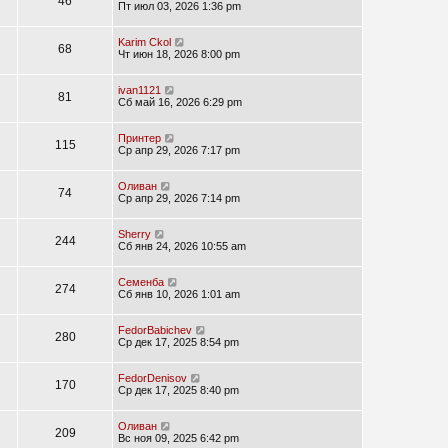
46
Пт июл 03, 2026 1:36 pm
Karim Ckol
68
Чт июн 18, 2026 8:00 pm
ivan1121
81
Сб май 16, 2026 6:29 pm
Принтер
115
Ср апр 29, 2026 7:17 pm
Оливан
74
Ср апр 29, 2026 7:14 pm
Sherry
244
Сб янв 24, 2026 10:55 am
Семенба
274
Сб янв 10, 2026 1:01 am
FedorBabichev
280
Ср дек 17, 2025 8:54 pm
FedorDenisov
170
Ср дек 17, 2025 8:40 pm
Оливан
209
Вс ноя 09, 2025 6:42 pm