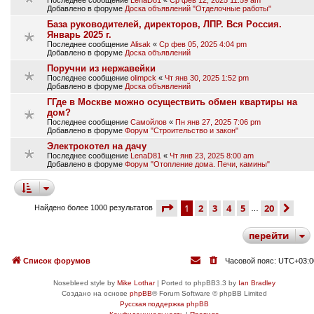
Добавлено в форуме
Доска объявлений "Отделочные работы"
База руководителей, директоров, ЛПР. Вся Россия.
Январь 2025 г.
Последнее сообщение
Alisak
«
Ср фев 05, 2025 4:04 pm
Добавлено в форуме
Доска объявлений
Поручни из нержавейки
Последнее сообщение
olimpck
«
Чт янв 30, 2025 1:52 pm
Добавлено в форуме
Доска объявлений
ГГде в Москве можно осуществить обмен квартиры на
дом?
Последнее сообщение
Самойлов
«
Пн янв 27, 2025 7:06 pm
Добавлено в форуме
Форум "Строительство и закон"
Электрокотел на дачу
Последнее сообщение
LenaD81
«
Чт янв 23, 2025 8:00 am
Добавлено в форуме
Форум "Отопление дома. Печи, камины"
страница
1 из 20
1
2
3
4
5
20
сле
Найдено более 1000 результатов
…
перейти
Список форумов
Часовой пояс:
UTC+03:0
Nosebleed style by
Mike Lothar
| Ported to phpBB3.3 by
Ian Bradley
Создано на основе
phpBB
® Forum Software © phpBB Limited
Русская поддержка phpBB