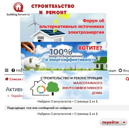
FAQ
Регистрация
Вхо
Список форумов
Поиск
Активные темы
Активные темы
Перейти к расширенному поиску
Найдено 0 результатов • Страница
1
из
1
Подходящих тем или сообщений не найдено.
Найдено 0 результатов • Страница
1
из
1
перейти