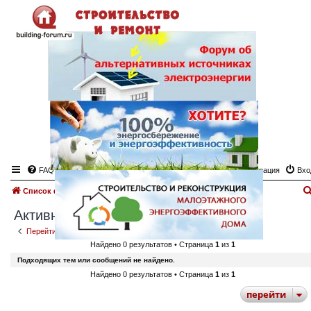
FAQ
Регистрация
Вхо
Список форумов
Поиск
Активные темы
Активные темы
Перейти к расширенному поиску
Найдено 0 результатов • Страница
1
из
1
Подходящих тем или сообщений не найдено.
Найдено 0 результатов • Страница
1
из
1
перейти