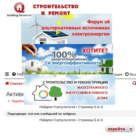
FAQ
Регистрация
Вхо
Список форумов
Поиск
Активные темы
Активные темы
Перейти к расширенному поиску
Найдено 0 результатов • Страница
1
из
1
Подходящих тем или сообщений не найдено.
Найдено 0 результатов • Страница
1
из
1
перейти