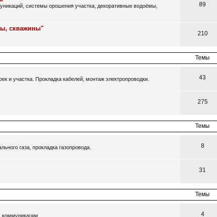
89
муникаций, системы орошения участка, декоративные водоёмы,
цы, скважины"
210
Темы
43
ек и участка. Прокладка кабелей, монтаж электропроводки.
275
Темы
8
ьного газа, прокладка газопровода.
31
Темы
4
, коммуникации.