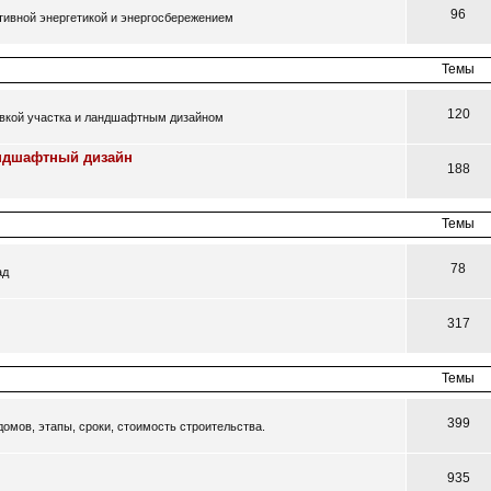
96
ативной энергетикой и энергосбережением
Темы
120
овкой участка и ландшафтным дизайном
андшафтный дизайн
188
Темы
78
ад
317
Темы
399
омов, этапы, сроки, стоимость строительства.
935