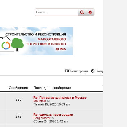
поиск
расширенный
по
Регистрация
Вход
Сообщения
Последнее сообщение
Re: Прием металлалома в Москве
335
П
Mountain
е
Пт май 15, 2026 10:03 am
р
е
й
Re: сделать перегородки
272
т
П
Berg Master
и
е
Сб янв 24, 2026 1:42 am
к
р