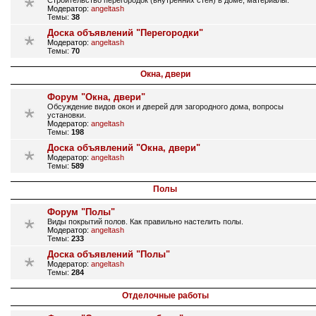
Строительство перегородок (внутренних стен) в доме, материалы.
Модератор:
angeltash
Темы:
38
Доска объявлений "Перегородки"
Модератор:
angeltash
Темы:
70
Окна, двери
Форум "Окна, двери"
Обсуждение видов окон и дверей для загородного дома, вопросы
установки.
Модератор:
angeltash
Темы:
198
Доска объявлений "Окна, двери"
Модератор:
angeltash
Темы:
589
Полы
Форум "Полы"
Виды покрытий полов. Как правильно настелить полы.
Модератор:
angeltash
Темы:
233
Доска объявлений "Полы"
Модератор:
angeltash
Темы:
284
Отделочные работы