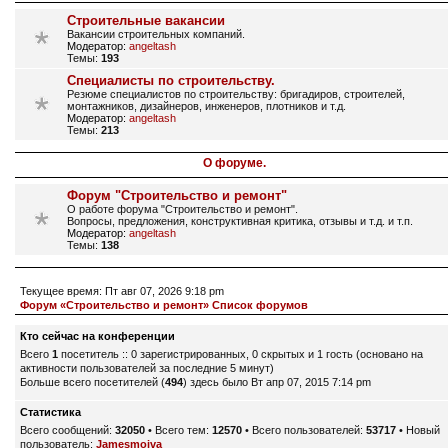
Строительные вакансии
Вакансии строительных компаний.
Модератор:
angeltash
Темы:
193
Специалисты по строительству.
Резюме специалистов по строительству: бригадиров, строителей,
монтажников, дизайнеров, инженеров, плотников и т.д.
Модератор:
angeltash
Темы:
213
О форуме.
Форум "Строительство и ремонт"
О работе форума "Строительство и ремонт".
Вопросы, предложения, конструктивная критика, отзывы и т.д. и т.п.
Модератор:
angeltash
Темы:
138
Текущее время: Пт авг 07, 2026 9:18 pm
Форум «Строительство и ремонт» Список форумов
Кто сейчас на конференции
Всего
1
посетитель :: 0 зарегистрированных, 0 скрытых и 1 гость (основано на
активности пользователей за последние 5 минут)
Больше всего посетителей (
494
) здесь было Вт апр 07, 2015 7:14 pm
Статистика
Всего сообщений:
32050
• Всего тем:
12570
• Всего пользователей:
53717
• Новый
пользователь:
Jamesmoiva