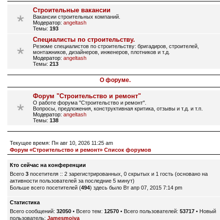
Строительные вакансии
Вакансии строительных компаний.
Модератор:
angeltash
Темы:
193
Специалисты по строительству.
Резюме специалистов по строительству: бригадиров, строителей,
монтажников, дизайнеров, инженеров, плотников и т.д.
Модератор:
angeltash
Темы:
213
О форуме.
Форум "Строительство и ремонт"
О работе форума "Строительство и ремонт".
Вопросы, предложения, конструктивная критика, отзывы и т.д. и т.п.
Модератор:
angeltash
Темы:
138
Текущее время: Пн авг 10, 2026 11:25 am
Форум «Строительство и ремонт» Список форумов
Кто сейчас на конференции
Всего
3
посетителя :: 2 зарегистрированных, 0 скрытых и 1 гость (основано на
активности пользователей за последние 5 минут)
Больше всего посетителей (
494
) здесь было Вт апр 07, 2015 7:14 pm
Статистика
Всего сообщений:
32050
• Всего тем:
12570
• Всего пользователей:
53717
• Новый
пользователь:
Jamesmoiva