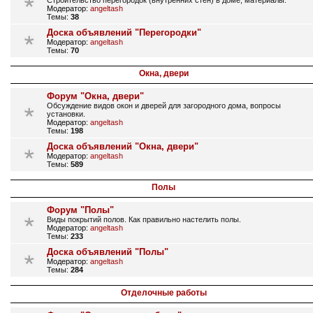
Строительство перегородок (внутренних стен) в доме, материалы.
Модератор:
angeltash
Темы:
38
Доска объявлений "Перегородки"
Модератор:
angeltash
Темы:
70
Окна, двери
Форум "Окна, двери"
Обсуждение видов окон и дверей для загородного дома, вопросы
установки.
Модератор:
angeltash
Темы:
198
Доска объявлений "Окна, двери"
Модератор:
angeltash
Темы:
589
Полы
Форум "Полы"
Виды покрытий полов. Как правильно настелить полы.
Модератор:
angeltash
Темы:
233
Доска объявлений "Полы"
Модератор:
angeltash
Темы:
284
Отделочные работы