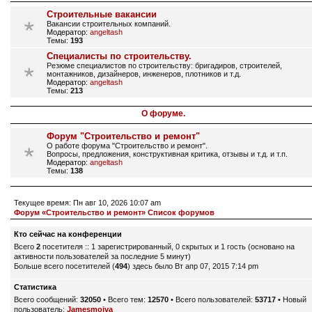
Строительные вакансии
Вакансии строительных компаний.
Модератор:
angeltash
Темы:
193
Специалисты по строительству.
Резюме специалистов по строительству: бригадиров, строителей,
монтажников, дизайнеров, инженеров, плотников и т.д.
Модератор:
angeltash
Темы:
213
О форуме.
Форум "Строительство и ремонт"
О работе форума "Строительство и ремонт".
Вопросы, предложения, конструктивная критика, отзывы и т.д. и т.п.
Модератор:
angeltash
Темы:
138
Текущее время: Пн авг 10, 2026 10:07 am
Форум «Строительство и ремонт» Список форумов
Кто сейчас на конференции
Всего
2
посетителя :: 1 зарегистрированный, 0 скрытых и 1 гость (основано на
активности пользователей за последние 5 минут)
Больше всего посетителей (
494
) здесь было Вт апр 07, 2015 7:14 pm
Статистика
Всего сообщений:
32050
• Всего тем:
12570
• Всего пользователей:
53717
• Новый
пользователь:
Jamesmoiva