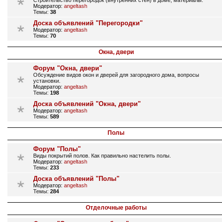
Строительство перегородок (внутренних стен) в доме, материалы.
Модератор:
angeltash
Темы:
38
Доска объявлений "Перегородки"
Модератор:
angeltash
Темы:
70
Окна, двери
Форум "Окна, двери"
Обсуждение видов окон и дверей для загородного дома, вопросы
установки.
Модератор:
angeltash
Темы:
198
Доска объявлений "Окна, двери"
Модератор:
angeltash
Темы:
589
Полы
Форум "Полы"
Виды покрытий полов. Как правильно настелить полы.
Модератор:
angeltash
Темы:
233
Доска объявлений "Полы"
Модератор:
angeltash
Темы:
284
Отделочные работы