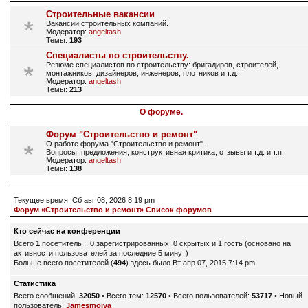
Строительные вакансии
Вакансии строительных компаний.
Модератор:
angeltash
Темы:
193
Специалисты по строительству.
Резюме специалистов по строительству: бригадиров, строителей,
монтажников, дизайнеров, инженеров, плотников и т.д.
Модератор:
angeltash
Темы:
213
О форуме.
Форум "Строительство и ремонт"
О работе форума "Строительство и ремонт".
Вопросы, предложения, конструктивная критика, отзывы и т.д. и т.п.
Модератор:
angeltash
Темы:
138
Текущее время: Сб авг 08, 2026 8:19 pm
Форум «Строительство и ремонт» Список форумов
Кто сейчас на конференции
Всего
1
посетитель :: 0 зарегистрированных, 0 скрытых и 1 гость (основано на
активности пользователей за последние 5 минут)
Больше всего посетителей (
494
) здесь было Вт апр 07, 2015 7:14 pm
Статистика
Всего сообщений:
32050
• Всего тем:
12570
• Всего пользователей:
53717
• Новый
пользователь:
Jamesmoiva