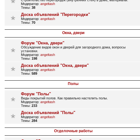
Строительство перегородок (внутренних стен) в доме, материалы.
Модератор:
angeltash
Темы:
38
Доска объявлений "Перегородки"
Модератор:
angeltash
Темы:
70
Окна, двери
Форум "Окна, двери"
Обсуждение видов окон и дверей для загородного дома, вопросы
установки.
Модератор:
angeltash
Темы:
198
Доска объявлений "Окна, двери"
Модератор:
angeltash
Темы:
589
Полы
Форум "Полы"
Виды покрытий полов. Как правильно настелить полы.
Модератор:
angeltash
Темы:
233
Доска объявлений "Полы"
Модератор:
angeltash
Темы:
284
Отделочные работы