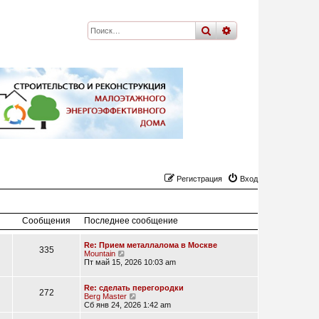
поиск
расширенный
по
Регистрация
Вход
Сообщения
Последнее сообщение
Re: Прием металлалома в Москве
335
П
Mountain
е
Пт май 15, 2026 10:03 am
р
е
й
Re: сделать перегородки
272
т
П
Berg Master
и
е
Сб янв 24, 2026 1:42 am
к
р