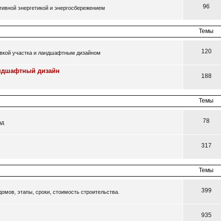
96
ативной энергетикой и энергосбережением
Темы
120
овкой участка и ландшафтным дизайном
андшафтный дизайн
188
Темы
78
ад
317
Темы
399
омов, этапы, сроки, стоимость строительства.
935