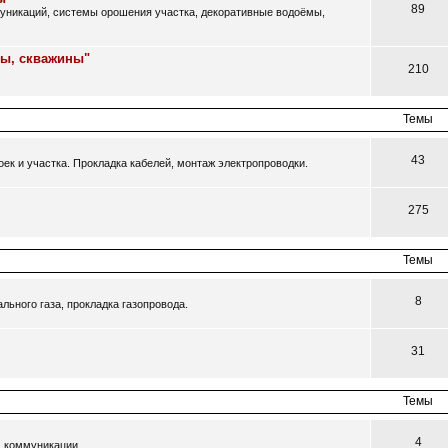
89
муникаций, системы орошения участка, декоративные водоёмы,
цы, скважины"
210
Темы
43
ек и участка. Прокладка кабелей, монтаж электропроводки.
275
Темы
8
ьного газа, прокладка газопровода.
31
Темы
4
, коммуникации.