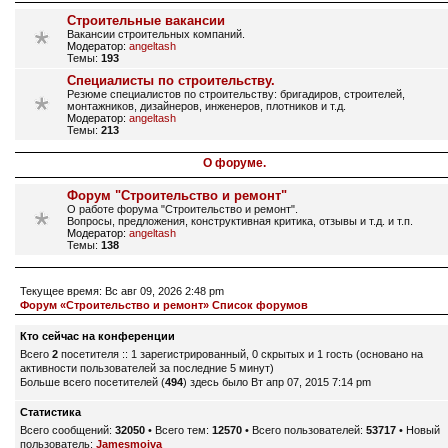
Строительные вакансии
Вакансии строительных компаний.
Модератор:
angeltash
Темы:
193
Специалисты по строительству.
Резюме специалистов по строительству: бригадиров, строителей,
монтажников, дизайнеров, инженеров, плотников и т.д.
Модератор:
angeltash
Темы:
213
О форуме.
Форум "Строительство и ремонт"
О работе форума "Строительство и ремонт".
Вопросы, предложения, конструктивная критика, отзывы и т.д. и т.п.
Модератор:
angeltash
Темы:
138
Текущее время: Вс авг 09, 2026 2:48 pm
Форум «Строительство и ремонт» Список форумов
Кто сейчас на конференции
Всего
2
посетителя :: 1 зарегистрированный, 0 скрытых и 1 гость (основано на
активности пользователей за последние 5 минут)
Больше всего посетителей (
494
) здесь было Вт апр 07, 2015 7:14 pm
Статистика
Всего сообщений:
32050
• Всего тем:
12570
• Всего пользователей:
53717
• Новый
пользователь:
Jamesmoiva