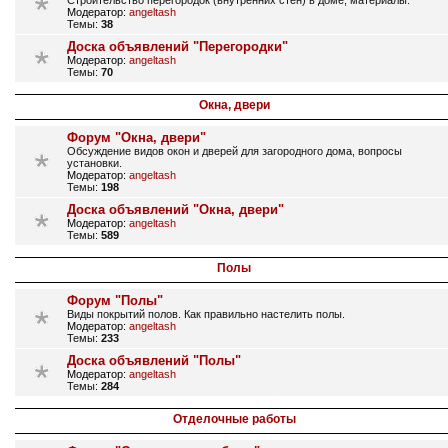
Строительство перегородок (внутренних стен) в доме, материалы.
Модератор:
angeltash
Темы:
38
Доска объявлений "Перегородки"
Модератор:
angeltash
Темы:
70
Окна, двери
Форум "Окна, двери"
Обсуждение видов окон и дверей для загородного дома, вопросы
установки.
Модератор:
angeltash
Темы:
198
Доска объявлений "Окна, двери"
Модератор:
angeltash
Темы:
589
Полы
Форум "Полы"
Виды покрытий полов. Как правильно настелить полы.
Модератор:
angeltash
Темы:
233
Доска объявлений "Полы"
Модератор:
angeltash
Темы:
284
Отделочные работы