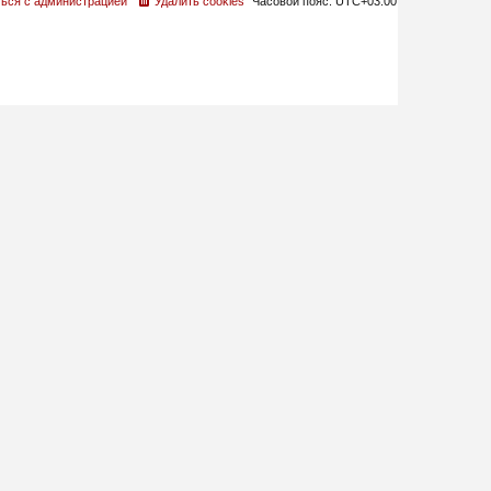
ься с администрацией
Удалить cookies
Часовой пояс:
UTC+03:00