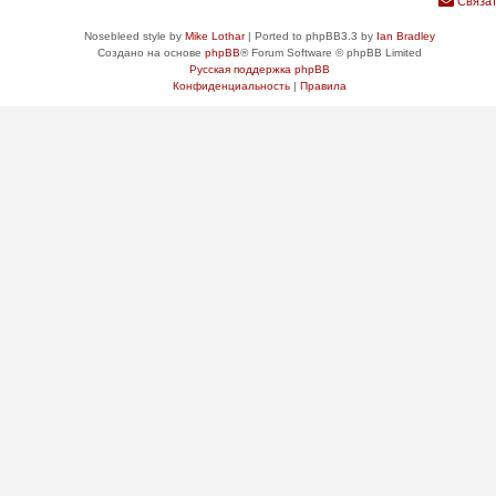
Связат
Nosebleed style by
Mike Lothar
| Ported to phpBB3.3 by
Ian Bradley
Создано на основе
phpBB
® Forum Software © phpBB Limited
Русская поддержка phpBB
Конфиденциальность
|
Правила