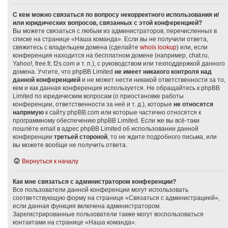
С кем можно связаться по вопросу некорректного использования и/
или юридических вопросов, связанных с этой конференцией?
Вы можете связаться с любым из администраторов, перечисленных в
списке на странице «Наша команда». Если вы не получили ответа,
свяжитесь с владельцем домена (сделайте
whois lookup
) или, если
конференция находится на бесплатном домене (например, chat.ru,
Yahoo!, free.fr, f2s.com и т. п.), с руководством или техподдержкой данного
домена. Учтите, что phpBB Limited
не имеет никакого контроля над
данной конференцией
и не может нести никакой ответственности за то,
кем и как данная конференция используется. Не обращайтесь к phpBB
Limited по юридическим вопросам (о приостановке работы
конференции, ответственности за неё и т. д.), которые
не относятся
напрямую
к сайту phpBB.com или которые частично относятся к
программному обеспечению phpBB Limited. Если же вы всё-таки
пошлёте email в адрес phpBB Limited об использовании данной
конференции
третьей стороной
, то не ждите подробного письма, или
вы можете вообще не получить ответа.
Вернуться к началу
Как мне связаться с администратором конференции?
Все пользователи данной конференции могут использовать
соответствующую форму на странице «Связаться с администрацией»,
если данная функция включена администратором.
Зарегистрированные пользователи также могут воспользоваться
контактами на странице «Наша команда».