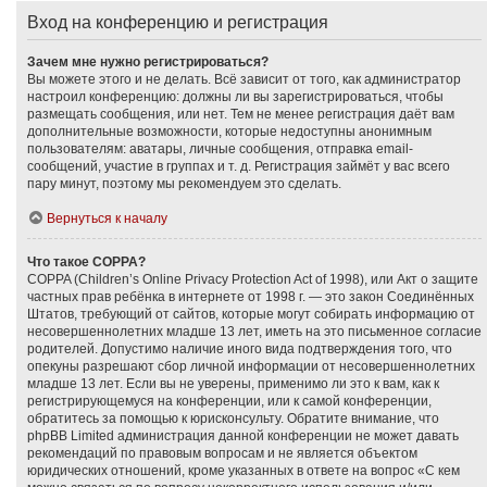
Вход на конференцию и регистрация
Зачем мне нужно регистрироваться?
Вы можете этого и не делать. Всё зависит от того, как администратор
настроил конференцию: должны ли вы зарегистрироваться, чтобы
размещать сообщения, или нет. Тем не менее регистрация даёт вам
дополнительные возможности, которые недоступны анонимным
пользователям: аватары, личные сообщения, отправка email-
сообщений, участие в группах и т. д. Регистрация займёт у вас всего
пару минут, поэтому мы рекомендуем это сделать.
Вернуться к началу
Что такое COPPA?
COPPA (Children’s Online Privacy Protection Act of 1998), или Акт о защите
частных прав ребёнка в интернете от 1998 г. — это закон Соединённых
Штатов, требующий от сайтов, которые могут собирать информацию от
несовершеннолетних младше 13 лет, иметь на это письменное согласие
родителей. Допустимо наличие иного вида подтверждения того, что
опекуны разрешают сбор личной информации от несовершеннолетних
младше 13 лет. Если вы не уверены, применимо ли это к вам, как к
регистрирующемуся на конференции, или к самой конференции,
обратитесь за помощью к юрисконсульту. Обратите внимание, что
phpBB Limited администрация данной конференции не может давать
рекомендаций по правовым вопросам и не является объектом
юридических отношений, кроме указанных в ответе на вопрос «С кем