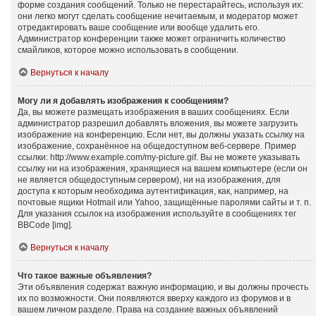
форме создания сообщений. Только не перестарайтесь, используя их:
они легко могут сделать сообщение нечитаемым, и модератор может
отредактировать ваше сообщение или вообще удалить его.
Администратор конференции также может ограничить количество
смайликов, которое можно использовать в сообщении.
Вернуться к началу
Могу ли я добавлять изображения к сообщениям?
Да, вы можете размещать изображения в ваших сообщениях. Если
администратор разрешил добавлять вложения, вы можете загрузить
изображение на конференцию. Если нет, вы должны указать ссылку на
изображение, сохранённое на общедоступном веб-сервере. Пример
ссылки: http://www.example.com/my-picture.gif. Вы не можете указывать
ссылку ни на изображения, хранящиеся на вашем компьютере (если он
не является общедоступным сервером), ни на изображения, для
доступа к которым необходима аутентификация, как, например, на
почтовые ящики Hotmail или Yahoo, защищённые паролями сайты и т. п.
Для указания ссылок на изображения используйте в сообщениях тег
BBCode [img].
Вернуться к началу
Что такое важные объявления?
Эти объявления содержат важную информацию, и вы должны прочесть
их по возможности. Они появляются вверху каждого из форумов и в
вашем личном разделе. Права на создание важных объявлений