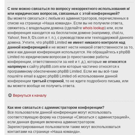
С кем можно связаться по вопросу некорректного использования и/
или юридических вопросов, связанных с этой конференцией?
Вы можете связаться с любым из администраторов, перечисленных в
списке на странице «Наша команда». Если вы не получили ответа,
свяжитесь с владельцем домена (сделайте
whois lookup
) или, если
конференция находится на бесплатном домене (например, chat.ru,
Yahoo!, free.fr, f2s.com и т. п.), с руководством или техподдержкой данного
домена. Учтите, что phpBB Limited
не имеет никакого контроля над
данной конференцией
и не может нести никакой ответственности за то,
кем и как данная конференция используется. Не обращайтесь к phpBB
Limited по юридическим вопросам (о приостановке работы
конференции, ответственности за неё и т. д.), которые
не относятся
напрямую
к сайту phpBB.com или которые частично относятся к
программному обеспечению phpBB Limited. Если же вы всё-таки
пошлёте email в адрес phpBB Limited об использовании данной
конференции
третьей стороной
, то не ждите подробного письма, или
вы можете вообще не получить ответа.
Вернуться к началу
Как мне связаться с администратором конференции?
Все пользователи данной конференции могут использовать
соответствующую форму на странице «Связаться с администрацией»,
если данная функция включена администратором.
Зарегистрированные пользователи также могут воспользоваться
контактами на странице «Наша команда».