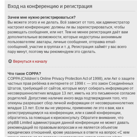
Вход на конференцию и регистрация
Зачем мне нужно регистрироваться?
Вы можете этого и не делать. Всё зависит от того, как администратор
настроил конференцию: должны ли вы зарегистрироваться, чтобы
размещать сообщения, или нет. Тем не менее регистрация даёт вам
дополнительные возможности, которые недоступны анонимным
пользователям: аватары, личные сообщения, отправка email-
сообщений, участие в группах и т. д. Регистрация займёт у вас всего
пару минут, поэтому мы рекомендуем это сделать.
Вернуться к началу
Что такое COPPA?
COPPA (Children’s Online Privacy Protection Act of 1998), или Акт о защите
частных прав ребёнка в интернете от 1998 г. — это закон Соединённых
Штатов, требующий от сайтов, которые могут собирать информацию от
несовершеннолетних младше 13 лет, иметь на это письменное согласие
родителей. Допустимо наличие иного вида подтверждения того, что
опекуны разрешают сбор личной информации от несовершеннолетних
младше 13 лет. Если вы не уверены, применимо ли это к вам, как к
регистрирующемуся на конференции, или к самой конференции,
обратитесь за помощью к юрисконсульту. Обратите внимание, что
phpBB Limited администрация данной конференции не может давать
рекомендаций по правовым вопросам и не является объектом
юридических отношений, кроме указанных в ответе на вопрос «С кем