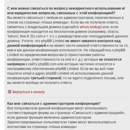
С кем можно связаться по вопросу некорректного использования и/
или юридических вопросов, связанных с этой конференцией?
Вы можете связаться с любым из администраторов, перечисленных в
списке на странице «Наша команда». Если вы не получили ответа,
свяжитесь с владельцем домена (сделайте
whois lookup
) или, если
конференция находится на бесплатном домене (например, chat.ru,
Yahoo!, free.fr, f2s.com и т. п.), с руководством или техподдержкой данного
домена. Учтите, что phpBB Limited
не имеет никакого контроля над
данной конференцией
и не может нести никакой ответственности за то,
кем и как данная конференция используется. Не обращайтесь к phpBB
Limited по юридическим вопросам (о приостановке работы
конференции, ответственности за неё и т. д.), которые
не относятся
напрямую
к сайту phpBB.com или которые частично относятся к
программному обеспечению phpBB Limited. Если же вы всё-таки
пошлёте email в адрес phpBB Limited об использовании данной
конференции
третьей стороной
, то не ждите подробного письма, или
вы можете вообще не получить ответа.
Вернуться к началу
Как мне связаться с администратором конференции?
Все пользователи данной конференции могут использовать
соответствующую форму на странице «Связаться с администрацией»,
если данная функция включена администратором.
Зарегистрированные пользователи также могут воспользоваться
контактами на странице «Наша команда».