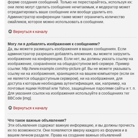
форме создания сообщений. Только не перестарайтесь, используя их:
они легко могут сделать сообщение нечитаемым, и модератор может
отредактировать ваше сообщение или вообще удалить его.
Администратор конференции также может ограничить количество
смайликов, которое можно использовать в сообщении.
Вернуться к началу
Могу ли я добавлять изображения к сообщениям?
Да, вы можете размещать изображения в ваших сообщениях. Если
администратор разрешил добавлять вложения, вы можете загрузить
изображение на конференцию. Если нет, вы должны указать ссылку на
изображение, сохранённое на общедоступном веб-сервере. Пример
ссылки: http://www.example.com/my-picture.gif. Вы не можете указывать
ссылку ни на изображения, хранящиеся на вашем компьютере (если он
не является общедоступным сервером), ни на изображения, для
доступа к которым необходима аутентификация, как, например, на
почтовые ящики Hotmail или Yahoo, защищённые паролями сайты и т. п.
Для указания ссылок на изображения используйте в сообщениях тег
BBCode [img].
Вернуться к началу
Что такое важные объявления?
Эти объявления содержат важную информацию, и вы должны прочесть
их по возможности. Они появляются вверху каждого из форумов и в
вашем личном разделе. Права на создание важных объявлений