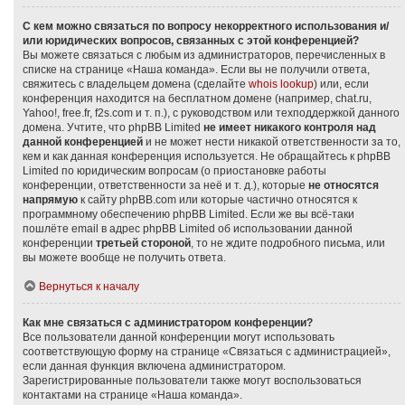
С кем можно связаться по вопросу некорректного использования и/
или юридических вопросов, связанных с этой конференцией?
Вы можете связаться с любым из администраторов, перечисленных в
списке на странице «Наша команда». Если вы не получили ответа,
свяжитесь с владельцем домена (сделайте
whois lookup
) или, если
конференция находится на бесплатном домене (например, chat.ru,
Yahoo!, free.fr, f2s.com и т. п.), с руководством или техподдержкой данного
домена. Учтите, что phpBB Limited
не имеет никакого контроля над
данной конференцией
и не может нести никакой ответственности за то,
кем и как данная конференция используется. Не обращайтесь к phpBB
Limited по юридическим вопросам (о приостановке работы
конференции, ответственности за неё и т. д.), которые
не относятся
напрямую
к сайту phpBB.com или которые частично относятся к
программному обеспечению phpBB Limited. Если же вы всё-таки
пошлёте email в адрес phpBB Limited об использовании данной
конференции
третьей стороной
, то не ждите подробного письма, или
вы можете вообще не получить ответа.
Вернуться к началу
Как мне связаться с администратором конференции?
Все пользователи данной конференции могут использовать
соответствующую форму на странице «Связаться с администрацией»,
если данная функция включена администратором.
Зарегистрированные пользователи также могут воспользоваться
контактами на странице «Наша команда».