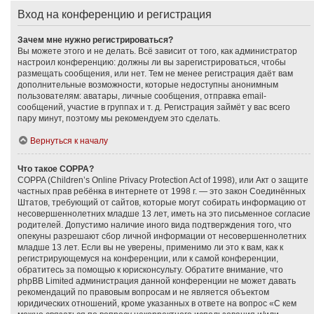
Вход на конференцию и регистрация
Зачем мне нужно регистрироваться?
Вы можете этого и не делать. Всё зависит от того, как администратор
настроил конференцию: должны ли вы зарегистрироваться, чтобы
размещать сообщения, или нет. Тем не менее регистрация даёт вам
дополнительные возможности, которые недоступны анонимным
пользователям: аватары, личные сообщения, отправка email-
сообщений, участие в группах и т. д. Регистрация займёт у вас всего
пару минут, поэтому мы рекомендуем это сделать.
Вернуться к началу
Что такое COPPA?
COPPA (Children’s Online Privacy Protection Act of 1998), или Акт о защите
частных прав ребёнка в интернете от 1998 г. — это закон Соединённых
Штатов, требующий от сайтов, которые могут собирать информацию от
несовершеннолетних младше 13 лет, иметь на это письменное согласие
родителей. Допустимо наличие иного вида подтверждения того, что
опекуны разрешают сбор личной информации от несовершеннолетних
младше 13 лет. Если вы не уверены, применимо ли это к вам, как к
регистрирующемуся на конференции, или к самой конференции,
обратитесь за помощью к юрисконсульту. Обратите внимание, что
phpBB Limited администрация данной конференции не может давать
рекомендаций по правовым вопросам и не является объектом
юридических отношений, кроме указанных в ответе на вопрос «С кем