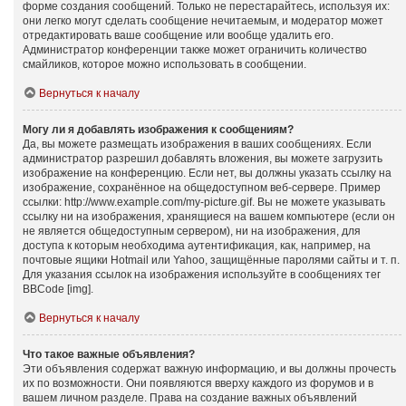
форме создания сообщений. Только не перестарайтесь, используя их:
они легко могут сделать сообщение нечитаемым, и модератор может
отредактировать ваше сообщение или вообще удалить его.
Администратор конференции также может ограничить количество
смайликов, которое можно использовать в сообщении.
Вернуться к началу
Могу ли я добавлять изображения к сообщениям?
Да, вы можете размещать изображения в ваших сообщениях. Если
администратор разрешил добавлять вложения, вы можете загрузить
изображение на конференцию. Если нет, вы должны указать ссылку на
изображение, сохранённое на общедоступном веб-сервере. Пример
ссылки: http://www.example.com/my-picture.gif. Вы не можете указывать
ссылку ни на изображения, хранящиеся на вашем компьютере (если он
не является общедоступным сервером), ни на изображения, для
доступа к которым необходима аутентификация, как, например, на
почтовые ящики Hotmail или Yahoo, защищённые паролями сайты и т. п.
Для указания ссылок на изображения используйте в сообщениях тег
BBCode [img].
Вернуться к началу
Что такое важные объявления?
Эти объявления содержат важную информацию, и вы должны прочесть
их по возможности. Они появляются вверху каждого из форумов и в
вашем личном разделе. Права на создание важных объявлений