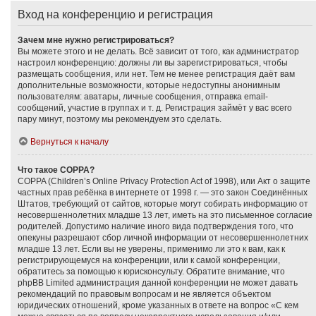
Вход на конференцию и регистрация
Зачем мне нужно регистрироваться?
Вы можете этого и не делать. Всё зависит от того, как администратор
настроил конференцию: должны ли вы зарегистрироваться, чтобы
размещать сообщения, или нет. Тем не менее регистрация даёт вам
дополнительные возможности, которые недоступны анонимным
пользователям: аватары, личные сообщения, отправка email-
сообщений, участие в группах и т. д. Регистрация займёт у вас всего
пару минут, поэтому мы рекомендуем это сделать.
Вернуться к началу
Что такое COPPA?
COPPA (Children’s Online Privacy Protection Act of 1998), или Акт о защите
частных прав ребёнка в интернете от 1998 г. — это закон Соединённых
Штатов, требующий от сайтов, которые могут собирать информацию от
несовершеннолетних младше 13 лет, иметь на это письменное согласие
родителей. Допустимо наличие иного вида подтверждения того, что
опекуны разрешают сбор личной информации от несовершеннолетних
младше 13 лет. Если вы не уверены, применимо ли это к вам, как к
регистрирующемуся на конференции, или к самой конференции,
обратитесь за помощью к юрисконсульту. Обратите внимание, что
phpBB Limited администрация данной конференции не может давать
рекомендаций по правовым вопросам и не является объектом
юридических отношений, кроме указанных в ответе на вопрос «С кем