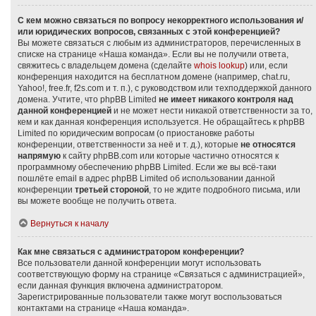
С кем можно связаться по вопросу некорректного использования и/
или юридических вопросов, связанных с этой конференцией?
Вы можете связаться с любым из администраторов, перечисленных в
списке на странице «Наша команда». Если вы не получили ответа,
свяжитесь с владельцем домена (сделайте
whois lookup
) или, если
конференция находится на бесплатном домене (например, chat.ru,
Yahoo!, free.fr, f2s.com и т. п.), с руководством или техподдержкой данного
домена. Учтите, что phpBB Limited
не имеет никакого контроля над
данной конференцией
и не может нести никакой ответственности за то,
кем и как данная конференция используется. Не обращайтесь к phpBB
Limited по юридическим вопросам (о приостановке работы
конференции, ответственности за неё и т. д.), которые
не относятся
напрямую
к сайту phpBB.com или которые частично относятся к
программному обеспечению phpBB Limited. Если же вы всё-таки
пошлёте email в адрес phpBB Limited об использовании данной
конференции
третьей стороной
, то не ждите подробного письма, или
вы можете вообще не получить ответа.
Вернуться к началу
Как мне связаться с администратором конференции?
Все пользователи данной конференции могут использовать
соответствующую форму на странице «Связаться с администрацией»,
если данная функция включена администратором.
Зарегистрированные пользователи также могут воспользоваться
контактами на странице «Наша команда».