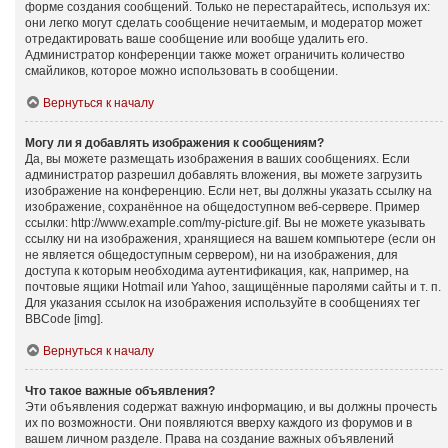
форме создания сообщений. Только не перестарайтесь, используя их:
они легко могут сделать сообщение нечитаемым, и модератор может
отредактировать ваше сообщение или вообще удалить его.
Администратор конференции также может ограничить количество
смайликов, которое можно использовать в сообщении.
Вернуться к началу
Могу ли я добавлять изображения к сообщениям?
Да, вы можете размещать изображения в ваших сообщениях. Если
администратор разрешил добавлять вложения, вы можете загрузить
изображение на конференцию. Если нет, вы должны указать ссылку на
изображение, сохранённое на общедоступном веб-сервере. Пример
ссылки: http://www.example.com/my-picture.gif. Вы не можете указывать
ссылку ни на изображения, хранящиеся на вашем компьютере (если он
не является общедоступным сервером), ни на изображения, для
доступа к которым необходима аутентификация, как, например, на
почтовые ящики Hotmail или Yahoo, защищённые паролями сайты и т. п.
Для указания ссылок на изображения используйте в сообщениях тег
BBCode [img].
Вернуться к началу
Что такое важные объявления?
Эти объявления содержат важную информацию, и вы должны прочесть
их по возможности. Они появляются вверху каждого из форумов и в
вашем личном разделе. Права на создание важных объявлений