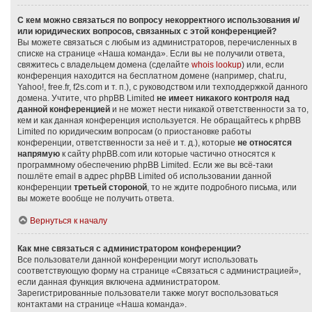
С кем можно связаться по вопросу некорректного использования и/
или юридических вопросов, связанных с этой конференцией?
Вы можете связаться с любым из администраторов, перечисленных в
списке на странице «Наша команда». Если вы не получили ответа,
свяжитесь с владельцем домена (сделайте
whois lookup
) или, если
конференция находится на бесплатном домене (например, chat.ru,
Yahoo!, free.fr, f2s.com и т. п.), с руководством или техподдержкой данного
домена. Учтите, что phpBB Limited
не имеет никакого контроля над
данной конференцией
и не может нести никакой ответственности за то,
кем и как данная конференция используется. Не обращайтесь к phpBB
Limited по юридическим вопросам (о приостановке работы
конференции, ответственности за неё и т. д.), которые
не относятся
напрямую
к сайту phpBB.com или которые частично относятся к
программному обеспечению phpBB Limited. Если же вы всё-таки
пошлёте email в адрес phpBB Limited об использовании данной
конференции
третьей стороной
, то не ждите подробного письма, или
вы можете вообще не получить ответа.
Вернуться к началу
Как мне связаться с администратором конференции?
Все пользователи данной конференции могут использовать
соответствующую форму на странице «Связаться с администрацией»,
если данная функция включена администратором.
Зарегистрированные пользователи также могут воспользоваться
контактами на странице «Наша команда».