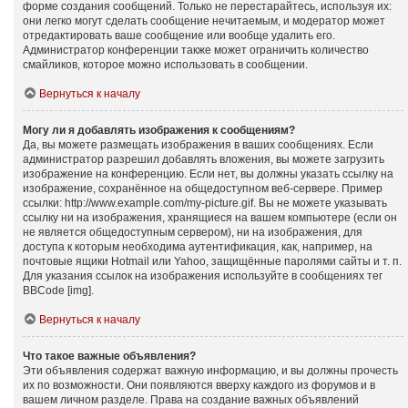
форме создания сообщений. Только не перестарайтесь, используя их:
они легко могут сделать сообщение нечитаемым, и модератор может
отредактировать ваше сообщение или вообще удалить его.
Администратор конференции также может ограничить количество
смайликов, которое можно использовать в сообщении.
Вернуться к началу
Могу ли я добавлять изображения к сообщениям?
Да, вы можете размещать изображения в ваших сообщениях. Если
администратор разрешил добавлять вложения, вы можете загрузить
изображение на конференцию. Если нет, вы должны указать ссылку на
изображение, сохранённое на общедоступном веб-сервере. Пример
ссылки: http://www.example.com/my-picture.gif. Вы не можете указывать
ссылку ни на изображения, хранящиеся на вашем компьютере (если он
не является общедоступным сервером), ни на изображения, для
доступа к которым необходима аутентификация, как, например, на
почтовые ящики Hotmail или Yahoo, защищённые паролями сайты и т. п.
Для указания ссылок на изображения используйте в сообщениях тег
BBCode [img].
Вернуться к началу
Что такое важные объявления?
Эти объявления содержат важную информацию, и вы должны прочесть
их по возможности. Они появляются вверху каждого из форумов и в
вашем личном разделе. Права на создание важных объявлений