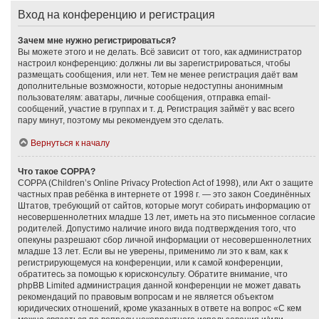
Вход на конференцию и регистрация
Зачем мне нужно регистрироваться?
Вы можете этого и не делать. Всё зависит от того, как администратор
настроил конференцию: должны ли вы зарегистрироваться, чтобы
размещать сообщения, или нет. Тем не менее регистрация даёт вам
дополнительные возможности, которые недоступны анонимным
пользователям: аватары, личные сообщения, отправка email-
сообщений, участие в группах и т. д. Регистрация займёт у вас всего
пару минут, поэтому мы рекомендуем это сделать.
Вернуться к началу
Что такое COPPA?
COPPA (Children’s Online Privacy Protection Act of 1998), или Акт о защите
частных прав ребёнка в интернете от 1998 г. — это закон Соединённых
Штатов, требующий от сайтов, которые могут собирать информацию от
несовершеннолетних младше 13 лет, иметь на это письменное согласие
родителей. Допустимо наличие иного вида подтверждения того, что
опекуны разрешают сбор личной информации от несовершеннолетних
младше 13 лет. Если вы не уверены, применимо ли это к вам, как к
регистрирующемуся на конференции, или к самой конференции,
обратитесь за помощью к юрисконсульту. Обратите внимание, что
phpBB Limited администрация данной конференции не может давать
рекомендаций по правовым вопросам и не является объектом
юридических отношений, кроме указанных в ответе на вопрос «С кем